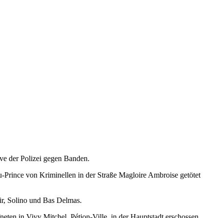
ive der Polizei gegen Banden.
au-Prince von Kriminellen in der Straße Magloire Ambroise getötet
ir, Solino und Bas Delmas.
eten in Vivy Mitchel, Pétion-Ville, in der Hauptstadt erschossen