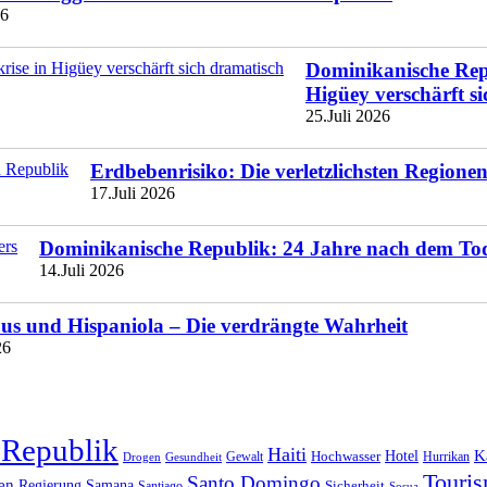
26
Dominikanische Repu
Higüey verschärft s
25.Juli 2026
Erdbebenrisiko: Die verletzlichsten Region
17.Juli 2026
Dominikanische Republik: 24 Jahre nach dem To
14.Juli 2026
s und Hispaniola – Die verdrängte Wahrheit
26
 Republik
Haiti
Hotel
K
Hochwasser
Gewalt
Drogen
Gesundheit
Hurrikan
Touri
Santo Domingo
en
Regierung
Samana
Sicherheit
Santiago
Sosua