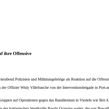
f ihre Offensive
Feierabend Polizisten und Militärangehörige als Reaktion auf die Offens
 der Offizier Wisly Villefranche von der Interventionsbrigade in Port-
r Gruppen auf Operationen gegen das Banditentum in Vierteln wie Bel-A
der haitianischen Streitkräfte Roody Octavius weiter, der von Bewaffn