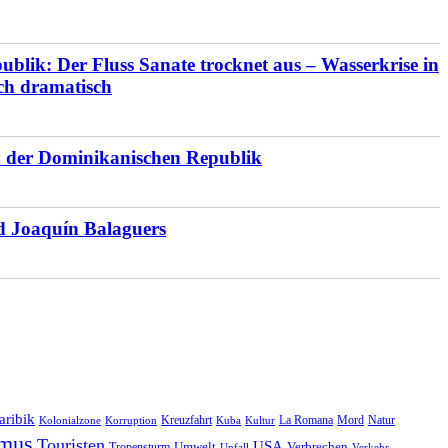
blik: Der Fluss Sanate trocknet aus – Wasserkrise in
ich dramatisch
en der Dominikanischen Republik
d Joaquín Balaguers
aribik
Natur
Kreuzfahrt
Kuba
Kultur
La Romana
Mord
Kolonialzone
Korruption
smus
Touristen
USA
Umwelt
Tropensturm
Verbrechen
Unfall
Verkehr