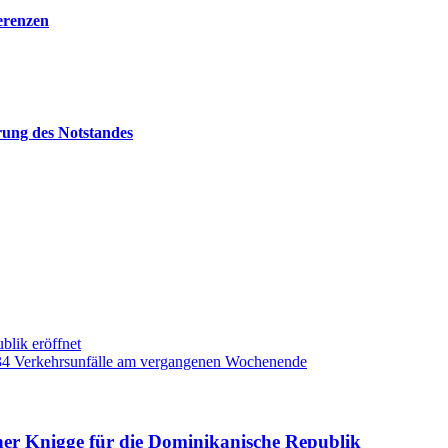
erenzen
rung des Notstandes
blik eröffnet
134 Verkehrsunfälle am vergangenen Wochenende
ner Knigge für die Dominikanische Republik