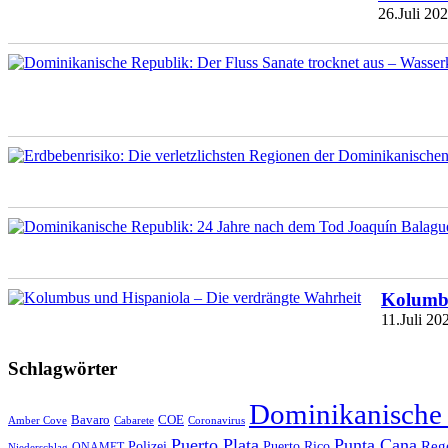
26.Juli 20
Kolumbu
11.Juli 20
Schlagwörter
Dominikanische
Bavaro
COE
Amber Cove
Cabarete
Coronavirus
Puerto Plata
Punta Cana
Reg
Polizei
Puerto Rico
ONAMET
Niederschlag