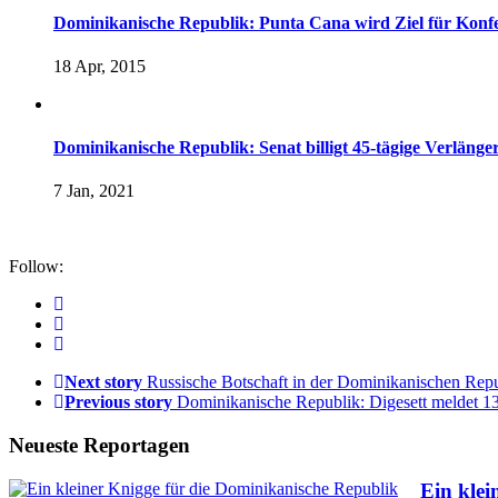
Dominikanische Republik: Punta Cana wird Ziel für Konf
18 Apr, 2015
Dominikanische Republik: Senat billigt 45-tägige Verlänge
7 Jan, 2021
Follow:
Next story
Russische Botschaft in der Dominikanischen Repu
Previous story
Dominikanische Republik: Digesett meldet 
Neueste Reportagen
Ein klei