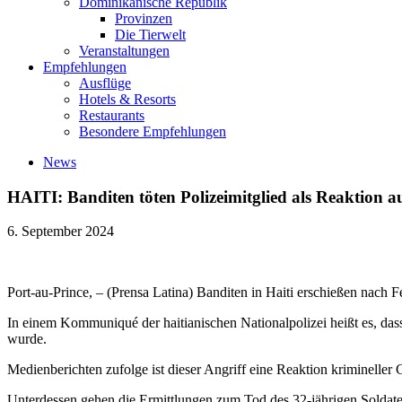
Dominikanische Republik
Provinzen
Die Tierwelt
Veranstaltungen
Empfehlungen
Ausflüge
Hotels & Resorts
Restaurants
Besondere Empfehlungen
News
HAITI: Banditen töten Polizeimitglied als Reaktion au
6. September 2024
Port-au-Prince, – (Prensa Latina) Banditen in Haiti erschießen nach 
In einem Kommuniqué der haitianischen Nationalpolizei heißt es, dass
wurde.
Medienberichten zufolge ist dieser Angriff eine Reaktion kriminelle
Unterdessen gehen die Ermittlungen zum Tod des 32-jährigen Soldaten 