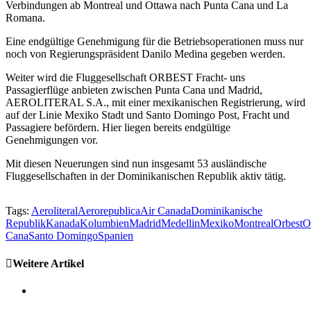
Verbindungen ab Montreal und Ottawa nach Punta Cana und La
Romana.
Eine endgültige Genehmigung für die Betriebsoperationen muss nur
noch von Regierungspräsident Danilo Medina gegeben werden.
Weiter wird die Fluggesellschaft ORBEST Fracht- uns
Passagierflüge anbieten zwischen Punta Cana und Madrid,
AEROLITERAL S.A., mit einer mexikanischen Registrierung, wird
auf der Linie Mexiko Stadt und Santo Domingo Post, Fracht und
Passagiere befördern. Hier liegen bereits endgültige
Genehmigungen vor.
Mit diesen Neuerungen sind nun insgesamt 53 ausländische
Fluggesellschaften in der Dominikanischen Republik aktiv tätig.
Tags:
Aeroliteral
Aerorepublica
Air Canada
Dominikanische
Republik
Kanada
Kolumbien
Madrid
Medellin
Mexiko
Montreal
Orbest
O
Cana
Santo Domingo
Spanien
Weitere Artikel