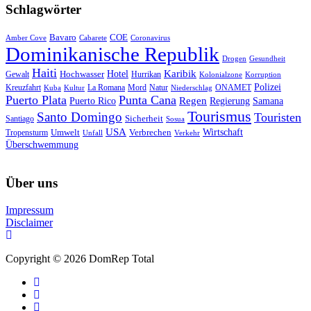
Schlagwörter
Bavaro
COE
Amber Cove
Cabarete
Coronavirus
Dominikanische Republik
Drogen
Gesundheit
Haiti
Hotel
Karibik
Hochwasser
Gewalt
Hurrikan
Kolonialzone
Korruption
Polizei
Natur
ONAMET
Kreuzfahrt
Kuba
Kultur
La Romana
Mord
Niederschlag
Puerto Plata
Punta Cana
Regen
Puerto Rico
Regierung
Samana
Tourismus
Santo Domingo
Touristen
Sicherheit
Santiago
Sosua
USA
Umwelt
Wirtschaft
Tropensturm
Verbrechen
Unfall
Verkehr
Überschwemmung
Über uns
Impressum
Disclaimer
Copyright © 2026 DomRep Total