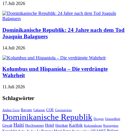
17.Juli 2026
Dominikanische Republik: 24 Jahre nach dem Tod
Joaquín Balaguers
14.Juli 2026
Kolumbus und Hispaniola – Die verdrängte
Wahrheit
11.Juli 2026
Schlagwörter
Bavaro
COE
Amber Cove
Cabarete
Coronavirus
Dominikanische Republik
Drogen
Gesundheit
Haiti
Hotel
Karibik
Hochwasser
Gewalt
Hurrikan
Kolonialzone
Korruption
Polizei
Natur
ONAMET
Kuba
Kultur
Niederschlag