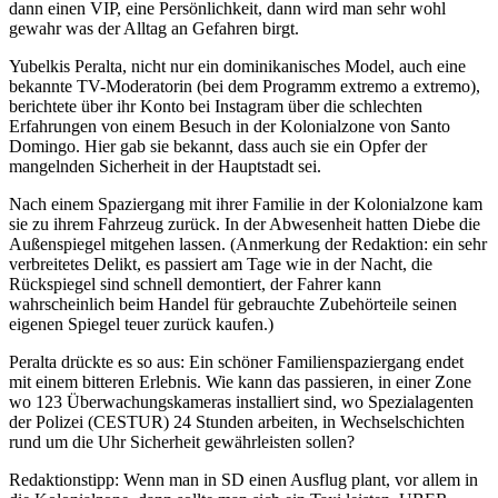
dann einen VIP, eine Persönlichkeit, dann wird man sehr wohl
gewahr was der Alltag an Gefahren birgt.
Yubelkis Peralta, nicht nur ein dominikanisches Model, auch eine
bekannte TV-Moderatorin (bei dem Programm extremo a extremo),
berichtete über ihr Konto bei Instagram über die schlechten
Erfahrungen von einem Besuch in der Kolonialzone von Santo
Domingo. Hier gab sie bekannt, dass auch sie ein Opfer der
mangelnden Sicherheit in der Hauptstadt sei.
Nach einem Spaziergang mit ihrer Familie in der Kolonialzone kam
sie zu ihrem Fahrzeug zurück. In der Abwesenheit hatten Diebe die
Außenspiegel mitgehen lassen. (Anmerkung der Redaktion: ein sehr
verbreitetes Delikt, es passiert am Tage wie in der Nacht, die
Rückspiegel sind schnell demontiert, der Fahrer kann
wahrscheinlich beim Handel für gebrauchte Zubehörteile seinen
eigenen Spiegel teuer zurück kaufen.)
Peralta drückte es so aus: Ein schöner Familienspaziergang endet
mit einem bitteren Erlebnis. Wie kann das passieren, in einer Zone
wo 123 Überwachungskameras installiert sind, wo Spezialagenten
der Polizei (CESTUR) 24 Stunden arbeiten, in Wechselschichten
rund um die Uhr Sicherheit gewährleisten sollen?
Redaktionstipp: Wenn man in SD einen Ausflug plant, vor allem in