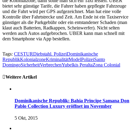
die Kolonialzone, dann sollte man sich ein Taxi leisten. UBER
bietet sehr günstige Tarife, die Fahrer haben gepflegte Fahrzeuge
und die Fahrt wird per GPS aufgezeichnet. Man hat eine volle
Kontrolle über Fahrtstrecke und Zeit. Am Ende ist ein Taxiservice
günstiger als die Parkgebühr oder ein entstandener Schaden (man
klaut auch Batterien, Radkappen, Scheinwerfer). Nicht selten
werden auch Autos aufgebrochen. UBER kann man schnell mit
dem Smartphone via App bestellen.
Tags:
CESTUR
Diebstahl. Polizei
Dominikanische
Republik
Kolonialzone
Kriminalität
Model
Polizei
Santo
Domingo
Sicherheit
Verbrechen
Yubelkis Peralta
Zona Colonial
Weitere Artikel
Dominikanische Republik: Bahia Principe Samana Don
Pablo Collection Luxury eröffnet im November
5 Okt, 2015