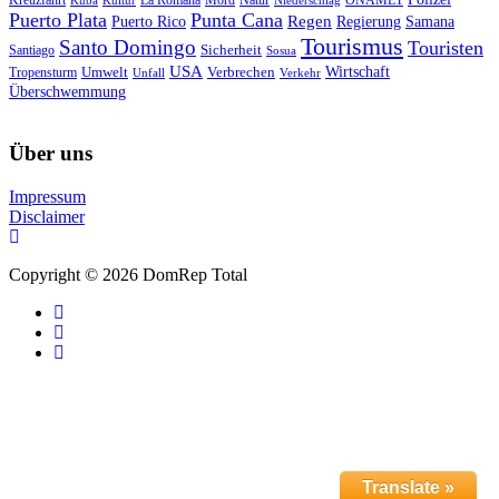
Kreuzfahrt
La Romana
Mord
Puerto Plata
Punta Cana
Regen
Puerto Rico
Regierung
Samana
Tourismus
Santo Domingo
Touristen
Sicherheit
Santiago
Sosua
USA
Umwelt
Wirtschaft
Tropensturm
Verbrechen
Unfall
Verkehr
Überschwemmung
Über uns
Impressum
Disclaimer
Copyright © 2026 DomRep Total
Translate »