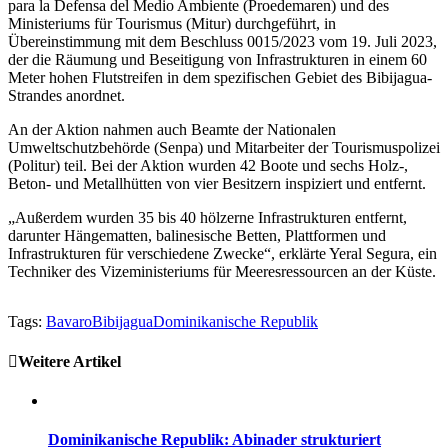
para la Defensa del Medio Ambiente (Proedemaren) und des
Ministeriums für Tourismus (Mitur) durchgeführt, in
Übereinstimmung mit dem Beschluss 0015/2023 vom 19. Juli 2023,
der die Räumung und Beseitigung von Infrastrukturen in einem 60
Meter hohen Flutstreifen in dem spezifischen Gebiet des Bibijagua-
Strandes anordnet.
An der Aktion nahmen auch Beamte der Nationalen
Umweltschutzbehörde (Senpa) und Mitarbeiter der Tourismuspolizei
(Politur) teil. Bei der Aktion wurden 42 Boote und sechs Holz-,
Beton- und Metallhütten von vier Besitzern inspiziert und entfernt.
„Außerdem wurden 35 bis 40 hölzerne Infrastrukturen entfernt,
darunter Hängematten, balinesische Betten, Plattformen und
Infrastrukturen für verschiedene Zwecke“, erklärte Yeral Segura, ein
Techniker des Vizeministeriums für Meeresressourcen an der Küste.
Tags:
Bavaro
Bibijagua
Dominikanische Republik
Weitere Artikel
Dominikanische Republik: Abinader strukturiert