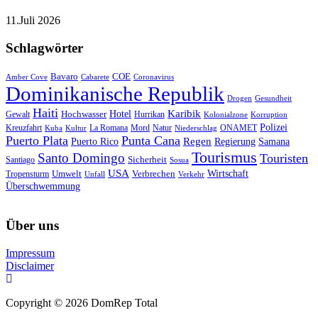
11.Juli 2026
Schlagwörter
Bavaro
COE
Amber Cove
Cabarete
Coronavirus
Dominikanische Republik
Drogen
Gesundheit
Haiti
Hotel
Karibik
Hochwasser
Gewalt
Hurrikan
Kolonialzone
Korruption
Polizei
Natur
ONAMET
Kreuzfahrt
Kuba
Kultur
La Romana
Mord
Niederschlag
Puerto Plata
Punta Cana
Regen
Puerto Rico
Regierung
Samana
Tourismus
Santo Domingo
Touristen
Sicherheit
Santiago
Sosua
USA
Umwelt
Wirtschaft
Tropensturm
Verbrechen
Unfall
Verkehr
Überschwemmung
Über uns
Impressum
Disclaimer
Copyright © 2026 DomRep Total