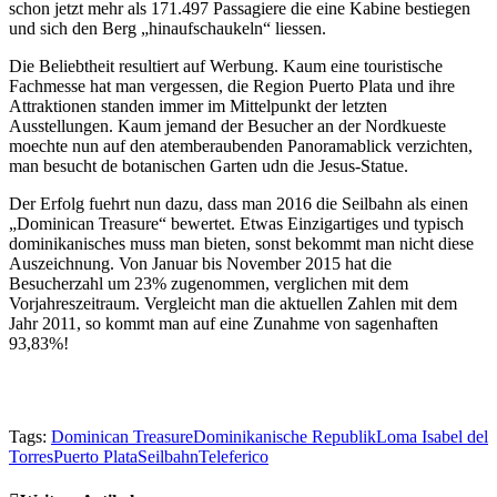
schon jetzt mehr als 171.497 Passagiere die eine Kabine bestiegen
und sich den Berg „hinaufschaukeln“ liessen.
Die Beliebtheit resultiert auf Werbung. Kaum eine touristische
Fachmesse hat man vergessen, die Region Puerto Plata und ihre
Attraktionen standen immer im Mittelpunkt der letzten
Ausstellungen. Kaum jemand der Besucher an der Nordkueste
moechte nun auf den atemberaubenden Panoramablick verzichten,
man besucht de botanischen Garten udn die Jesus-Statue.
Der Erfolg fuehrt nun dazu, dass man 2016 die Seilbahn als einen
„Dominican Treasure“ bewertet. Etwas Einzigartiges und typisch
dominikanisches muss man bieten, sonst bekommt man nicht diese
Auszeichnung. Von Januar bis November 2015 hat die
Besucherzahl um 23% zugenommen, verglichen mit dem
Vorjahreszeitraum. Vergleicht man die aktuellen Zahlen mit dem
Jahr 2011, so kommt man auf eine Zunahme von sagenhaften
93,83%!
Tags:
Dominican Treasure
Dominikanische Republik
Loma Isabel del
Torres
Puerto Plata
Seilbahn
Teleferico