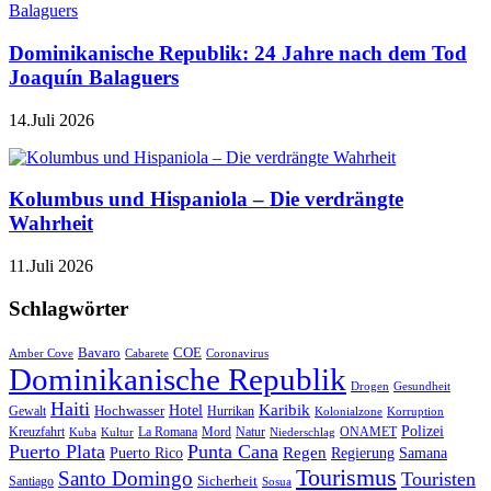
Dominikanische Republik: 24 Jahre nach dem Tod
Joaquín Balaguers
14.Juli 2026
Kolumbus und Hispaniola – Die verdrängte
Wahrheit
11.Juli 2026
Schlagwörter
Bavaro
COE
Amber Cove
Cabarete
Coronavirus
Dominikanische Republik
Drogen
Gesundheit
Haiti
Hotel
Karibik
Hochwasser
Gewalt
Hurrikan
Kolonialzone
Korruption
Polizei
Natur
ONAMET
Kreuzfahrt
Kuba
Kultur
La Romana
Mord
Niederschlag
Puerto Plata
Punta Cana
Regen
Puerto Rico
Regierung
Samana
Tourismus
Santo Domingo
Touristen
Sicherheit
Santiago
Sosua