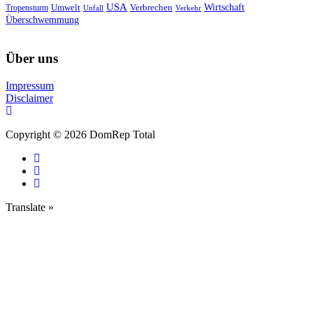
USA
Umwelt
Wirtschaft
Tropensturm
Verbrechen
Unfall
Verkehr
Überschwemmung
Über uns
Impressum
Disclaimer
Copyright © 2026 DomRep Total
Translate »