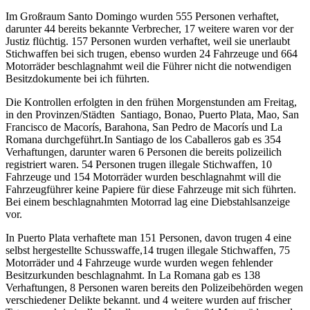
Im Großraum Santo Domingo wurden 555 Personen verhaftet,
darunter 44 bereits bekannte Verbrecher, 17 weitere waren vor der
Justiz flüchtig. 157 Personen wurden verhaftet, weil sie unerlaubt
Stichwaffen bei sich trugen, ebenso wurden 24 Fahrzeuge und 664
Motorräder beschlagnahmt weil die Führer nicht die notwendigen
Besitzdokumente bei ich führten.
Die Kontrollen erfolgten in den frühen Morgenstunden am Freitag,
in den Provinzen/Städten Santiago, Bonao, Puerto Plata, Mao, San
Francisco de Macorís, Barahona, San Pedro de Macorís und La
Romana durchgeführt.In Santiago de los Caballeros gab es 354
Verhaftungen, darunter waren 6 Personen die bereits polizeilich
registriert waren. 54 Personen trugen illegale Stichwaffen, 10
Fahrzeuge und 154 Motorräder wurden beschlagnahmt will die
Fahrzeugführer keine Papiere für diese Fahrzeuge mit sich führten.
Bei einem beschlagnahmten Motorrad lag eine Diebstahlsanzeige
vor.
In Puerto Plata verhaftete man 151 Personen, davon trugen 4 eine
selbst hergestellte Schusswaffe,14 trugen illegale Stichwaffen, 75
Motorräder und 4 Fahrzeuge wurde wurden wegen fehlender
Besitzurkunden beschlagnahmt. In La Romana gab es 138
Verhaftungen, 8 Personen waren bereits den Polizeibehörden wegen
verschiedener Delikte bekannt. und 4 weitere wurden auf frischer