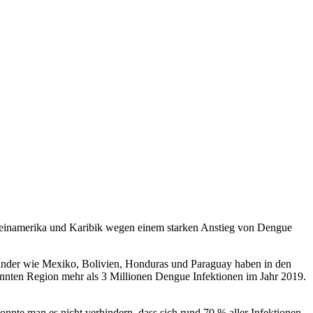
ateinamerika und Karibik wegen einem starken Anstieg von Dengue
. Länder wie Mexiko, Bolivien, Honduras und Paraguay haben in den
nannten Region mehr als 3 Millionen Dengue Infektionen im Jahr 2019.
onnte man es nicht verhindern, dass sich rund 70 % aller Infektionen