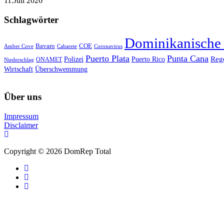
11.Juli 2026
Schlagwörter
Dominikanische
Bavaro
COE
Amber Cove
Cabarete
Coronavirus
Puerto Plata
Punta Cana
Reg
Polizei
Puerto Rico
ONAMET
Niederschlag
Wirtschaft
Überschwemmung
Über uns
Impressum
Disclaimer
Copyright © 2026 DomRep Total