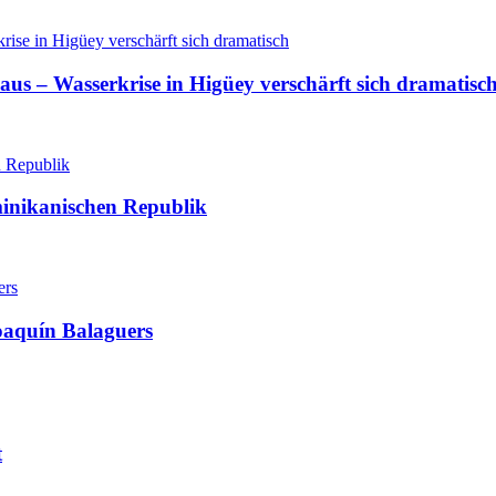
aus – Wasserkrise in Higüey verschärft sich dramatisc
minikanischen Republik
oaquín Balaguers
t