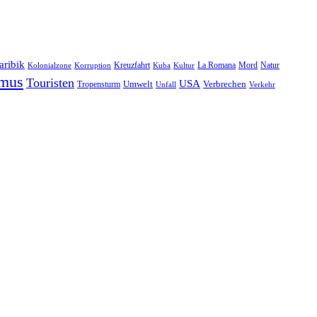
aribik
Natur
Kreuzfahrt
Kuba
Kultur
La Romana
Mord
Kolonialzone
Korruption
smus
Touristen
USA
Umwelt
Tropensturm
Verbrechen
Unfall
Verkehr