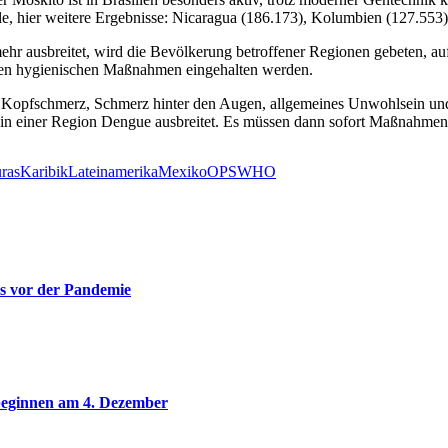
lle, hier weitere Ergebnisse: Nicaragua (186.173), Kolumbien (127.553
ehr ausbreitet, wird die Bevölkerung betroffener Regionen gebeten, a
gen hygienischen Maßnahmen eingehalten werden.
, Kopfschmerz, Schmerz hinter den Augen, allgemeines Unwohlsein un
h in einer Region Dengue ausbreitet. Es müssen dann sofort Maßnahmen
ras
Karibik
Lateinamerika
Mexiko
OPS
WHO
s vor der Pandemie
beginnen am 4. Dezember