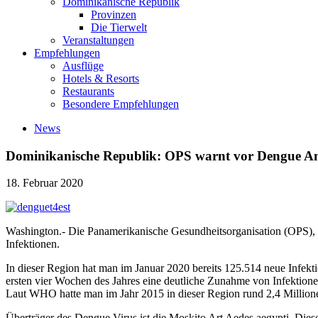
Dominikanische Republik
Provinzen
Die Tierwelt
Veranstaltungen
Empfehlungen
Ausflüge
Hotels & Resorts
Restaurants
Besondere Empfehlungen
News
Dominikanische Republik: OPS warnt vor Dengue Ans
18. Februar 2020
Washington.- Die Panamerikanische Gesundheitsorganisation (OPS), 
Infektionen.
In dieser Region hat man im Januar 2020 bereits 125.514 neue Infekti
ersten vier Wochen des Jahres eine deutliche Zunahme von Infektione
Laut WHO hatte man im Jahr 2015 in dieser Region rund 2,4 Millione
Überträger des Dengue Virus ist die Moskito Art Aedes aegypti. Dieser