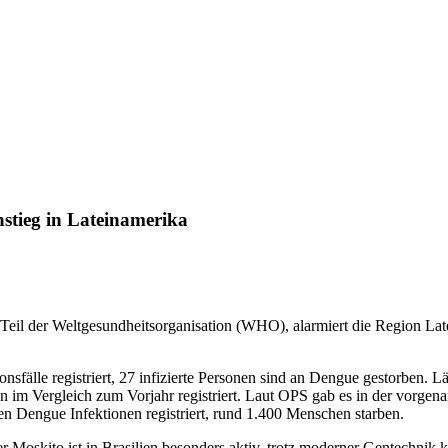
tieg in Lateinamerika
Teil der Weltgesundheitsorganisation (WHO), alarmiert die Region L
onsfälle registriert, 27 infizierte Personen sind an Dengue gestorben
n im Vergleich zum Vorjahr registriert. Laut OPS gab es in der vorge
n Dengue Infektionen registriert, rund 1.400 Menschen starben.
 Moskito ist in Brasilien besonders aktiv, trotz moderner Gentechnik k