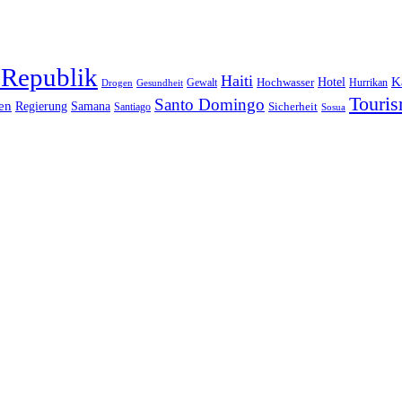
 Republik
Haiti
Hotel
K
Hochwasser
Gewalt
Drogen
Gesundheit
Hurrikan
Touri
Santo Domingo
en
Regierung
Samana
Sicherheit
Santiago
Sosua