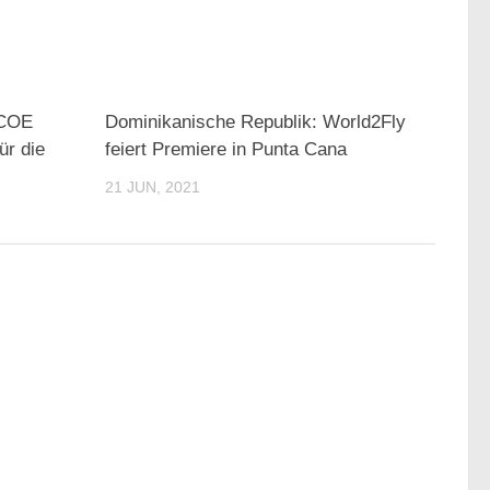
 COE
Dominikanische Republik: World2Fly
ür die
feiert Premiere in Punta Cana
21 JUN, 2021