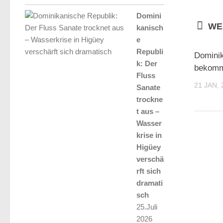
Domini
WE
kanisch
e
Republi
Domini
k: Der
bekommt
Fluss
21 JAN, 
Sanate
trockne
t aus –
Wasser
krise in
Higüey
verschä
rft sich
dramati
sch
25.Juli
2026