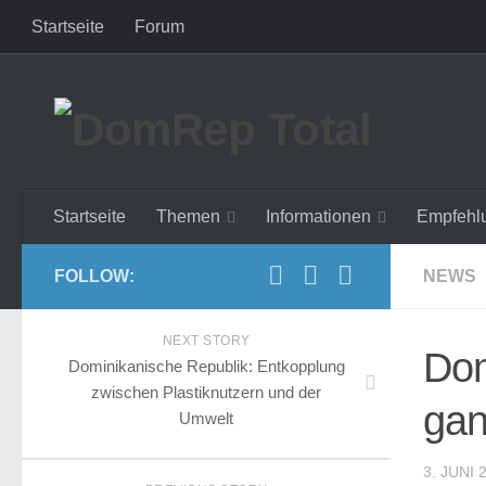
Startseite
Forum
Startseite
Themen
Informationen
Empfehl
FOLLOW:
NEWS
NEXT STORY
Dom
Dominikanische Republik: Entkopplung
zwischen Plastiknutzern und der
gan
Umwelt
3. JUNI 