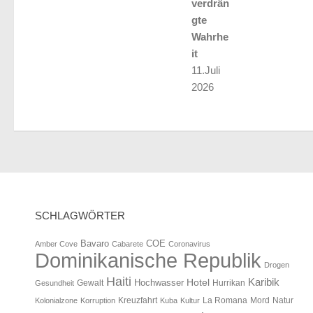
verdrän
gte
Wahrhe
it
11.Juli
2026
SCHLAGWÖRTER
Bavaro
COE
Amber Cove
Cabarete
Coronavirus
Dominikanische Republik
Drogen
Haiti
Karibik
Hotel
Hochwasser
Gewalt
Hurrikan
Gesundheit
Mord
Natur
Kolonialzone
Korruption
Kreuzfahrt
Kuba
Kultur
La Romana