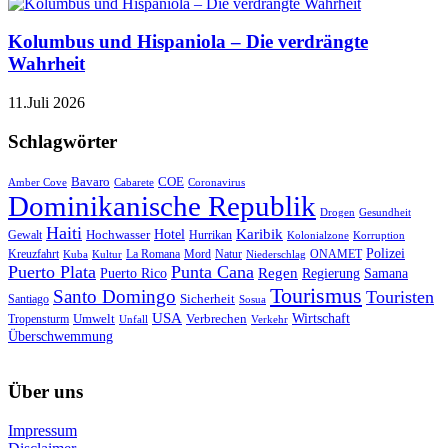
Kolumbus und Hispaniola – Die verdrängte
Wahrheit
11.Juli 2026
Schlagwörter
Bavaro
COE
Amber Cove
Cabarete
Coronavirus
Dominikanische Republik
Drogen
Gesundheit
Haiti
Hotel
Karibik
Hochwasser
Gewalt
Hurrikan
Kolonialzone
Korruption
Polizei
Natur
ONAMET
Kreuzfahrt
Kuba
Kultur
La Romana
Mord
Niederschlag
Puerto Plata
Punta Cana
Regen
Puerto Rico
Regierung
Samana
Tourismus
Santo Domingo
Touristen
Sicherheit
Santiago
Sosua
USA
Umwelt
Wirtschaft
Tropensturm
Verbrechen
Unfall
Verkehr
Überschwemmung
Über uns
Impressum