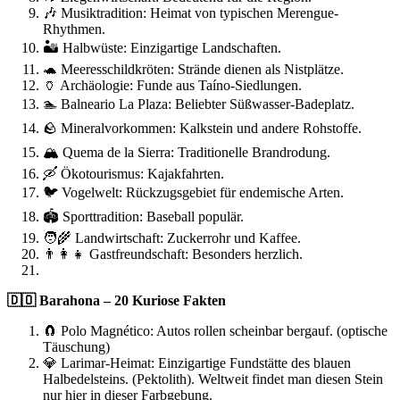
🎶 Musiktradition: Heimat von typischen Merengue-
Rhythmen.
🏜️ Halbwüste: Einzigartige Landschaften.
🐢 Meeresschildkröten: Strände dienen als Nistplätze.
🏺 Archäologie: Funde aus Taíno-Siedlungen.
🏊 Balneario La Plaza: Beliebter Süßwasser-Badeplatz.
🪨 Mineralvorkommen: Kalkstein und andere Rohstoffe.
🏔️ Quema de la Sierra: Traditionelle Brandrodung.
🛶 Ökotourismus: Kajakfahrten.
🐦 Vogelwelt: Rückzugsgebiet für endemische Arten.
🏟️ Sporttradition: Baseball populär.
🧑‍🌾 Landwirtschaft: Zuckerrohr und Kaffee.
👨‍👩‍👧 Gastfreundschaft: Besonders herzlich.
🇩🇴 Barahona – 20 Kuriose Fakten
🧲 Polo Magnético: Autos rollen scheinbar bergauf. (optische
Täuschung)
💎 Larimar-Heimat: Einzigartige Fundstätte des blauen
Halbedelsteins. (Pektolith). Weltweit findet man diesen Stein
nur hier in dieser Farbgebung.