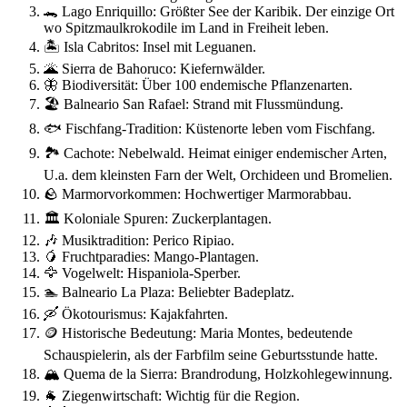
🐊 Lago Enriquillo: Größter See der Karibik. Der einzige Ort
wo Spitzmaulkrokodile im Land in Freiheit leben.
🏝️ Isla Cabritos: Insel mit Leguanen.
🌋 Sierra de Bahoruco: Kiefernwälder.
🦋 Biodiversität: Über 100 endemische Pflanzenarten.
🏖️ Balneario San Rafael: Strand mit Flussmündung.
🐟 Fischfang-Tradition: Küstenorte leben vom Fischfang.
🏞️ Cachote: Nebelwald. Heimat einiger endemischer Arten,
U.a. dem kleinsten Farn der Welt, Orchideen und Bromelien.
🪨 Marmorvorkommen: Hochwertiger Marmorabbau.
🏛️ Koloniale Spuren: Zuckerplantagen.
🎶 Musiktradition: Perico Ripiao.
🥭 Fruchtparadies: Mango-Plantagen.
🦅 Vogelwelt: Hispaniola-Sperber.
🏊 Balneario La Plaza: Beliebter Badeplatz.
🛶 Ökotourismus: Kajakfahrten.
🪙 Historische Bedeutung: Maria Montes, bedeutende
Schauspielerin, als der Farbfilm seine Geburtsstunde hatte.
🏔️ Quema de la Sierra: Brandrodung, Holzkohlegewinnung.
🐐 Ziegenwirtschaft: Wichtig für die Region.