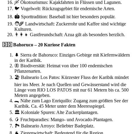
🛶 Ökotourismus: Kajakfahrten in Flüssen und Lagunen.
🐦 Vogelwelt: Rückzugsgebiet für endemische Arten.
🏟️ Sporttradition: Baseball ist hier besonders populär.
🧑‍🌾 Landwirtschaft: Zuckerrohr und Kaffee sind wichtige
Kulturen.
👨‍👩‍👧 Gastfreundschaft: Azua gilt als besonders herzlich.
🇩🇴 Bahoruco – 20 Kuriose Fakten
🌲 Sierra de Bahoruco: Einziges Gebirge mit Kiefernwäldern
in der Karibik.
🦋 Biodiversität: Heimat von über 100 endemischen
Pflanzenarten.
🏖️ Balneario Los Patos: Kürzester Fluss der Karibik mündet
hier ins Meer. Je nach Quellen und Gewässerstand wird die
Länge vom RIO LOS PATOS mit nur 61 Metern bis ca. 500
Metern angegeben.
🐊 Nähe zum Lago Enriquillo: Zugang zum größten See der
Karibik. Ca. 45 Meter unter dem Meeresspiegel.
🏛️ Koloniale Spuren: Alte Zuckerplantagen.
🥭 Fruchtparadies: Mango- und Avocado-Plantagen.
🏞️ Balneario Arroyo: Beliebter Badeplatz.
🐐 Ziegenwirtschaft: Bedeutend für die Region.