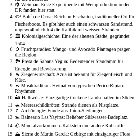
🍇 Weinbau: Erste Experimente mit Weinproduktion in der
DR fanden hier statt.
🐟 Bahía de Ocoa: Reich an Fischarten, traditioneller Ort für
Fischerboote. Es gibt hier auch einen schwarzen Sandstrand,
ungewo4hnlich fu4 die Karibik mit weissen Stränden.
🏛️ Kolonialgeschichte: Eine der ältesten Städte, gegründet
1504.
🥭 Fruchtparadies: Mango- und Avocado-Plantagen prägen
die Region.
🏞️ Presa de Sabana Yegua: Bedeutender Staudamm für
Energie und Bewässerung.
🐐 Ziegenwirtschaft: Azua ist bekannt für Ziegenfleisch und
Käse.
🎶 Musiktradition: Heimat von typischen Perico Ripiao-
Rhythmen.
🏜️ Halbwüste: Einzigartige trockene Landschaften im Süden.
🐢 Meeresschildkröten: Strände dienen als Nistplätze.
🏺 Archäologie: Funde aus Taíno-Siedlungen.
🏊 Balneario Las Yayitas: Beliebter Süßwasser-Badeplatz.
🪨 Mineralvorkommen: Kalkstein und andere Rohstoffe.
🏔️ Sierra de Martín García: Gebirge mit einzigartiger Flora.