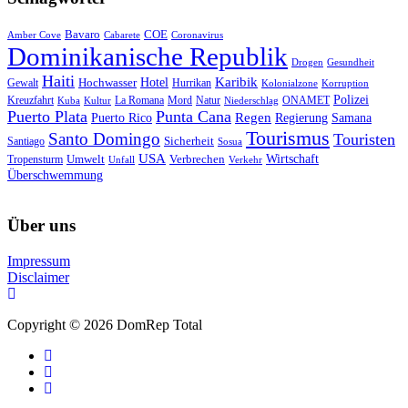
Bavaro
COE
Amber Cove
Cabarete
Coronavirus
Dominikanische Republik
Drogen
Gesundheit
Haiti
Hotel
Karibik
Hochwasser
Gewalt
Hurrikan
Kolonialzone
Korruption
Polizei
Natur
ONAMET
Kreuzfahrt
Kuba
Kultur
La Romana
Mord
Niederschlag
Puerto Plata
Punta Cana
Regen
Puerto Rico
Regierung
Samana
Tourismus
Santo Domingo
Touristen
Sicherheit
Santiago
Sosua
USA
Umwelt
Wirtschaft
Tropensturm
Verbrechen
Unfall
Verkehr
Überschwemmung
Über uns
Impressum
Disclaimer
Copyright © 2026 DomRep Total