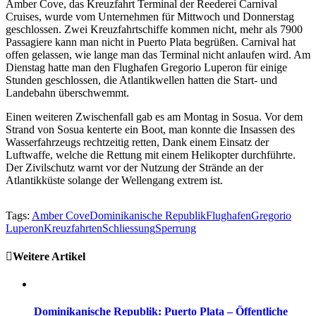
Amber Cove, das Kreuzfahrt Terminal der Reederei Carnival
Cruises, wurde vom Unternehmen für Mittwoch und Donnerstag
geschlossen. Zwei Kreuzfahrtschiffe kommen nicht, mehr als 7900
Passagiere kann man nicht in Puerto Plata begrüßen. Carnival hat
offen gelassen, wie lange man das Terminal nicht anlaufen wird. Am
Dienstag hatte man den Flughafen Gregorio Luperon für einige
Stunden geschlossen, die Atlantikwellen hatten die Start- und
Landebahn überschwemmt.
Einen weiteren Zwischenfall gab es am Montag in Sosua. Vor dem
Strand von Sosua kenterte ein Boot, man konnte die Insassen des
Wasserfahrzeugs rechtzeitig retten, Dank einem Einsatz der
Luftwaffe, welche die Rettung mit einem Helikopter durchführte.
Der Zivilschutz warnt vor der Nutzung der Strände an der
Atlantikküste solange der Wellengang extrem ist.
Tags:
Amber Cove
Dominikanische Republik
Flughafen
Gregorio
Luperon
Kreuzfahrten
Schliessung
Sperrung
Weitere Artikel
Dominikanische Republik: Puerto Plata – Öffentliche