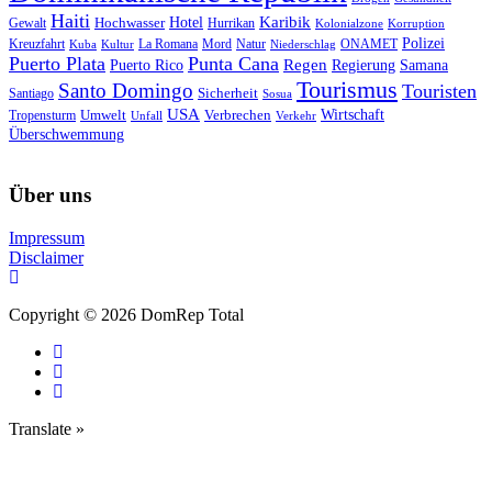
Haiti
Hotel
Karibik
Hochwasser
Gewalt
Hurrikan
Kolonialzone
Korruption
Polizei
Natur
ONAMET
Kreuzfahrt
Kuba
Kultur
La Romana
Mord
Niederschlag
Puerto Plata
Punta Cana
Regen
Puerto Rico
Regierung
Samana
Tourismus
Santo Domingo
Touristen
Sicherheit
Santiago
Sosua
USA
Umwelt
Wirtschaft
Tropensturm
Verbrechen
Unfall
Verkehr
Überschwemmung
Über uns
Impressum
Disclaimer
Copyright © 2026 DomRep Total
Translate »