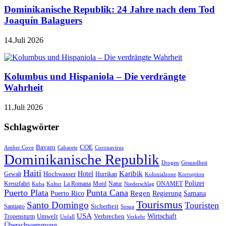
Dominikanische Republik: 24 Jahre nach dem Tod
Joaquín Balaguers
14.Juli 2026
Kolumbus und Hispaniola – Die verdrängte
Wahrheit
11.Juli 2026
Schlagwörter
Bavaro
COE
Amber Cove
Cabarete
Coronavirus
Dominikanische Republik
Drogen
Gesundheit
Haiti
Hotel
Karibik
Hochwasser
Gewalt
Hurrikan
Kolonialzone
Korruption
Polizei
Natur
ONAMET
Kreuzfahrt
Kuba
Kultur
La Romana
Mord
Niederschlag
Puerto Plata
Punta Cana
Regen
Puerto Rico
Regierung
Samana
Tourismus
Santo Domingo
Touristen
Sicherheit
Santiago
Sosua
USA
Umwelt
Wirtschaft
Tropensturm
Verbrechen
Unfall
Verkehr
Überschwemmung