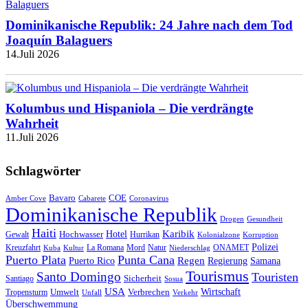
Dominikanische Republik: 24 Jahre nach dem Tod
Joaquín Balaguers
14.Juli 2026
Kolumbus und Hispaniola – Die verdrängte
Wahrheit
11.Juli 2026
Schlagwörter
Bavaro
COE
Amber Cove
Cabarete
Coronavirus
Dominikanische Republik
Drogen
Gesundheit
Haiti
Hotel
Karibik
Hochwasser
Gewalt
Hurrikan
Kolonialzone
Korruption
Polizei
Natur
ONAMET
Kreuzfahrt
Kuba
Kultur
La Romana
Mord
Niederschlag
Puerto Plata
Punta Cana
Regen
Puerto Rico
Regierung
Samana
Tourismus
Santo Domingo
Touristen
Sicherheit
Santiago
Sosua
USA
Umwelt
Wirtschaft
Tropensturm
Verbrechen
Unfall
Verkehr
Überschwemmung