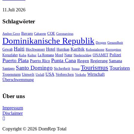
11.Juli 2026
Schlagwörter
Bavaro
COE
Amber Cove
Cabarete
Coronavirus
Dominikanische Republik
Drogen
Gesundheit
Haiti
Hotel
Karibik
Hochwasser
Gewalt
Hurrikan
Kolonialzone
Korruption
Polizei
Natur
ONAMET
Kreuzfahrt
Kuba
Kultur
La Romana
Mord
Niederschlag
Puerto Plata
Punta Cana
Regen
Puerto Rico
Regierung
Samana
Tourismus
Santo Domingo
Touristen
Sicherheit
Santiago
Sosua
USA
Umwelt
Wirtschaft
Tropensturm
Verbrechen
Unfall
Verkehr
Überschwemmung
Über uns
Impressum
Disclaimer
Copyright © 2026 DomRep Total