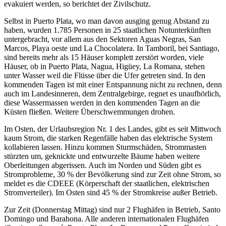
evakuiert werden, so berichtet der Zivilschutz.
Selbst in Puerto Plata, wo man davon ausging genug Abstand zu
haben, wurden 1.785 Personen in 25 staatlichen Notunterkünften
untergebracht, vor allem aus den Sektoren Aguas Negras, San
Marcos, Playa oeste und La Chocolatera. In Tamboril, bei Santiago,
sind bereits mehr als 15 Häuser komplett zerstört worden, viele
Häuser, ob in Puerto Plata, Nagua, Higüey, La Romana, stehen
unter Wasser weil die Flüsse über die Ufer getreten sind. In den
kommenden Tagen ist mit einer Entspannung nicht zu rechnen, denn
auch im Landesinneren, dem Zentralgebirge, regnet es unaufhörlich,
diese Wassermassen werden in den kommenden Tagen an die
Küsten fließen. Weitere Überschwemmungen drohen.
Im Osten, der Urlaubsregion Nr. 1 des Landes, gibt es seit Mittwoch
kaum Strom, die starken Regenfälle haben das elektrische System
kollabieren lassen. Hinzu kommen Sturmschäden, Strommasten
stürzten um, geknickte und entwurzelte Bäume haben weitere
Oberleitungen abgerissen. Auch im Norden und Süden gibt es
Stromprobleme, 30 % der Bevölkerung sind zur Zeit ohne Strom, so
meldet es die CDEEE (Körperschaft der staatlichen, elektrischen
Stromverteiler). Im Osten sind 45 % der Stromkreise außer Betrieb.
Zur Zeit (Donnerstag Mittag) sind nur 2 Flughäfen in Betrieb, Santo
Domingo und Barahona. Alle anderen internationalen Flughäfen