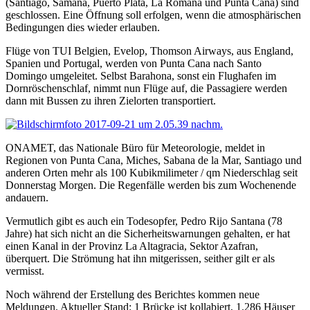
(Santiago, Samaná, Puerto Plata, La Romana und Punta Cana) sind
geschlossen. Eine Öffnung soll erfolgen, wenn die atmosphärischen
Bedingungen dies wieder erlauben.
Flüge von TUI Belgien, Evelop, Thomson Airways, aus England,
Spanien und Portugal, werden von Punta Cana nach Santo
Domingo umgeleitet. Selbst Barahona, sonst ein Flughafen im
Dornröschenschlaf, nimmt nun Flüge auf, die Passagiere werden
dann mit Bussen zu ihren Zielorten transportiert.
ONAMET, das Nationale Büro für Meteorologie, meldet in
Regionen von Punta Cana, Miches, Sabana de la Mar, Santiago und
anderen Orten mehr als 100 Kubikmilimeter / qm Niederschlag seit
Donnerstag Morgen. Die Regenfälle werden bis zum Wochenende
andauern.
Vermutlich gibt es auch ein Todesopfer, Pedro Rijo Santana (78
Jahre) hat sich nicht an die Sicherheitswarnungen gehalten, er hat
einen Kanal in der Provinz La Altagracia, Sektor Azafran,
überquert. Die Strömung hat ihn mitgerissen, seither gilt er als
vermisst.
Noch während der Erstellung des Berichtes kommen neue
Meldungen. Aktueller Stand: 1 Brücke ist kollabiert, 1.286 Häuser