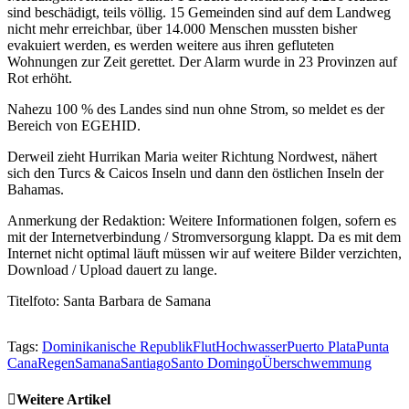
sind beschädigt, teils völlig. 15 Gemeinden sind auf dem Landweg
nicht mehr erreichbar, über 14.000 Menschen mussten bisher
evakuiert werden, es werden weitere aus ihren gefluteten
Wohnungen zur Zeit gerettet. Der Alarm wurde in 23 Provinzen auf
Rot erhöht.
Nahezu 100 % des Landes sind nun ohne Strom, so meldet es der
Bereich von EGEHID.
Derweil zieht Hurrikan Maria weiter Richtung Nordwest, nähert
sich den Turcs & Caicos Inseln und dann den östlichen Inseln der
Bahamas.
Anmerkung der Redaktion: Weitere Informationen folgen, sofern es
mit der Internetverbindung / Stromversorgung klappt. Da es mit dem
Internet nicht optimal läuft müssen wir auf weitere Bilder verzichten,
Download / Upload dauert zu lange.
Titelfoto: Santa Barbara de Samana
Tags:
Dominikanische Republik
Flut
Hochwasser
Puerto Plata
Punta
Cana
Regen
Samana
Santiago
Santo Domingo
Überschwemmung
Weitere Artikel