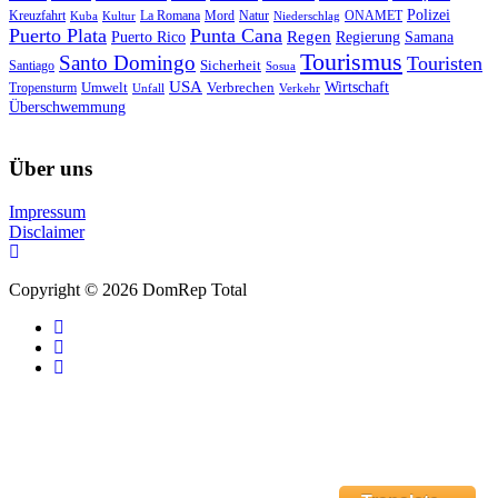
Polizei
Natur
ONAMET
Kreuzfahrt
Kuba
Kultur
La Romana
Mord
Niederschlag
Puerto Plata
Punta Cana
Regen
Puerto Rico
Regierung
Samana
Tourismus
Santo Domingo
Touristen
Sicherheit
Santiago
Sosua
USA
Umwelt
Wirtschaft
Tropensturm
Verbrechen
Unfall
Verkehr
Überschwemmung
Über uns
Impressum
Disclaimer
Copyright © 2026 DomRep Total