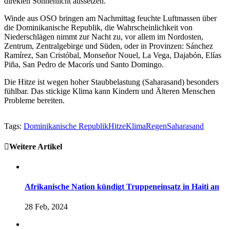
direkten Sonnenlicht aussetzen.
Winde aus OSO bringen am Nachmittag feuchte Luftmassen über
die Dominikanische Republik, die Wahrscheinlichkeit von
Niederschlägen nimmt zur Nacht zu, vor allem im Nordosten,
Zentrum, Zentralgebirge und Süden, oder in Provinzen: Sánchez
Ramírez, San Cristóbal, Monseñor Nouel, La Vega, Dajabón, Elías
Piña, San Pedro de Macorís und Santo Domingo.
Die Hitze ist wegen hoher Staubbelastung (Saharasand) besonders
fühlbar. Das stickige Klima kann Kindern und Älteren Menschen
Probleme bereiten.
Tags:
Dominikanische Republik
Hitze
Klima
Regen
Saharasand
Weitere Artikel
Afrikanische Nation kündigt Truppeneinsatz in Haiti an
28 Feb, 2024