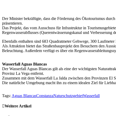
Der Minister bekräftigte, dass die Förderung des Ökotourismus durch 
präsentieren.
Das Projekt, das vom Ausschuss für Infrastruktur in Tourismusgebiet
Regenwasserabflusses (Querentwässerungskanal und Verbesserung de
Ebenfalls enthalten sind 683 Quadratmeter Gehwege, 300 Laufmeter B
Als Attraktion bietet das Straßenbauprojekt den Besuchern den Aussi
Beleuchtung. Außerdem verfügt es über ein Regenwasserableitungssys
Wasserfall Aguas Blancas
Der Wasserfall Aguas Blancas gilt als eine der wichtigsten Naturattr
Provinz La Vega entfernt.
Zusammen mit dem Wasserfall La Jalda zwischen den Provinzen El Sey
Die natürliche Umgebung macht ihn zu einem idealen Ziel für Liebhab
Tags:
Aguas Blancas
Constanza
Naturschutzgebiet
Wasserfall
Weitere Artikel