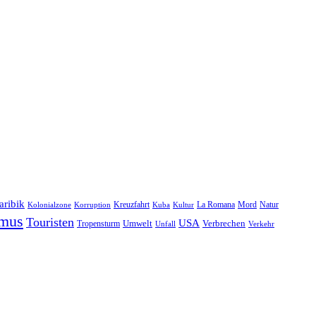
aribik
Natur
Kreuzfahrt
Kuba
Kultur
La Romana
Mord
Kolonialzone
Korruption
smus
Touristen
USA
Umwelt
Tropensturm
Verbrechen
Unfall
Verkehr