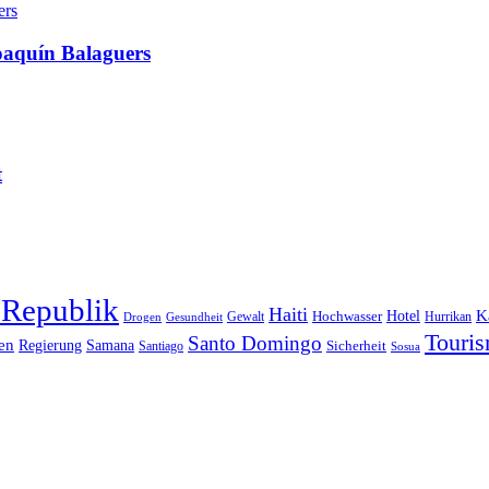
oaquín Balaguers
t
 Republik
Haiti
Hotel
K
Hochwasser
Gewalt
Drogen
Gesundheit
Hurrikan
Touri
Santo Domingo
en
Regierung
Samana
Sicherheit
Santiago
Sosua