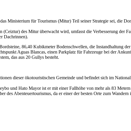
das Ministerium für Tourismus (Mitur) Teil seiner Strategie sei, die D
en (Ceiztur) des Mitur überwacht wird, umfasst die Verbesserung der F
r Dachrinnen).
ordsteine, 86,40 Kubikmeter Bodenschwellen, die Instandhaltung der 
chtspunkt Aguas Blancas, einen Parkplatz für Fahrzeuge bei der Ankun
tem, das aus 20 Gullys besteht.
aktionen dieser ökotouristischen Gemeinde und befindet sich im Nation
bo und Hato Mayor ist er mit einer Fallhöhe von mehr als 83 Metern e
er des Abenteuertourismus, da er einer der besten Orte zum Wandern is