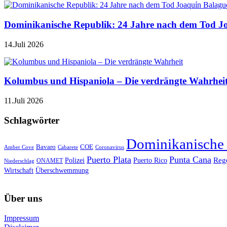
Dominikanische Republik: 24 Jahre nach dem Tod J
14.Juli 2026
Kolumbus und Hispaniola – Die verdrängte Wahrhei
11.Juli 2026
Schlagwörter
Dominikanische
Bavaro
COE
Amber Cove
Cabarete
Coronavirus
Puerto Plata
Punta Cana
Reg
Polizei
Puerto Rico
ONAMET
Niederschlag
Wirtschaft
Überschwemmung
Über uns
Impressum