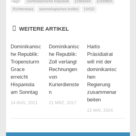
Tags:
Dominikanische Republik
Erdbeben
Erdzittern
Richterskala
seismologisches Institut
UASD
WEITERE ARTIKEL
Dominikanisc
Dominikanisc
Haitis
he Republik:
he Republik:
Präsidialrat
Tropensturm
Zoll verlangt
will mit der
Grace
Rechnungen
dominikanisc
erreicht
von
hen
Hispaniola
Kurierdienste
Regierung
am Sonntag
n
zusammenar
beiten
14 AUG, 2021
21 MRZ, 2017
22 MAI, 2024