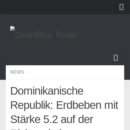
Startseite
Forum
Startseite
NEWS
Themen
Dominikanische
News
Republik: Erdbeben mit
Land & Leute
Reportagen
Stärke 5.2 auf der
lokale Rezepte