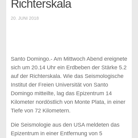
Richterskala
Informationen
Hispaniola
20. JUNI 2018
Allgemeine Informationen
Die Geschichte bis 1844
Dominikanische Republik
Provinzen
Santo Domingo.- Am Mittwoch Abend ereignete
Die Tierwelt
sich um 20.14 Uhr ein Erdbeben der Stärke 5.2
Veranstaltungen
auf der Richterskala. Wie das Seismologische
Empfehlungen
Institut der Freien Universität von Santo
Domingo mitteilte, lag das Epizentrum 14
Ausflüge
Kilometer nordöstlich von Monte Plata, in einer
Hotels & Resorts
Tiefe von 72 Kilometern.
Restaurants
Die Seismologie aus den USA meldeten das
Besondere Empfehlungen
Epizentrum in einer Entfernung von 5