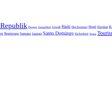
 Republik
Haiti
Hotel
K
Hochwasser
Gewalt
Drogen
Gesundheit
Hurrikan
Touri
Santo Domingo
en
Regierung
Samana
Sicherheit
Santiago
Sosua