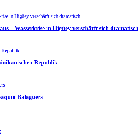
aus – Wasserkrise in Higüey verschärft sich dramatisc
minikanischen Republik
oaquín Balaguers
t