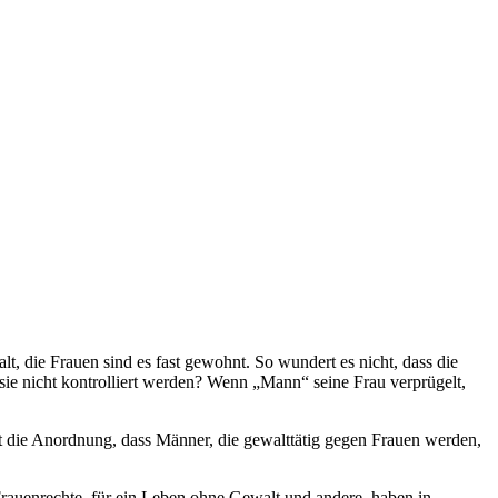
 die Frauen sind es fast gewohnt. So wundert es nicht, dass die
ie nicht kontrolliert werden? Wenn „Mann“ seine Frau verprügelt,
st die Anordnung, dass Männer, die gewalttätig gegen Frauen werden,
Frauenrechte, für ein Leben ohne Gewalt und andere, haben in