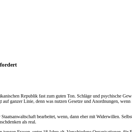
fordert
nischen Republik fast zum guten Ton. Schläge und psychische Gewalt,
gt auf ganzer Linie, denn was nutzen Gesetze und Anordnungen, wenn s
r Staatsanwaltschaft bearbeitet, wenn, dann eher mit Widerwillen. Selb
schdenken als real.
jungen Frauen, unter 18 Jahre alt. Verschiedene Organisationen, für 