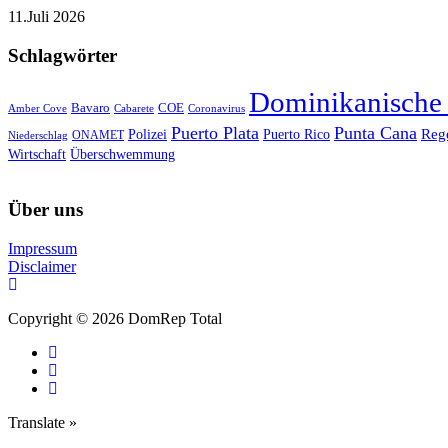
11.Juli 2026
Schlagwörter
Dominikanische
Bavaro
COE
Amber Cove
Cabarete
Coronavirus
Puerto Plata
Punta Cana
Reg
Polizei
Puerto Rico
ONAMET
Niederschlag
Wirtschaft
Überschwemmung
Über uns
Impressum
Disclaimer
Copyright © 2026 DomRep Total
Translate »