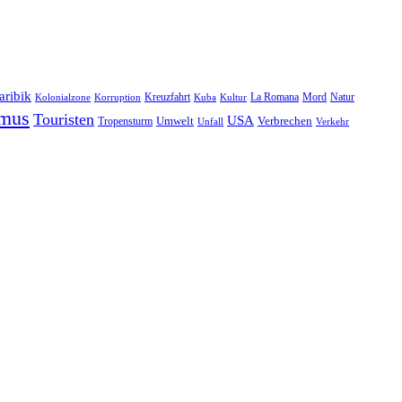
aribik
Natur
Kreuzfahrt
Kuba
Kultur
La Romana
Mord
Kolonialzone
Korruption
smus
Touristen
USA
Umwelt
Tropensturm
Verbrechen
Unfall
Verkehr