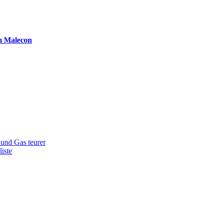
m Malecon
 und Gas teurer
iste