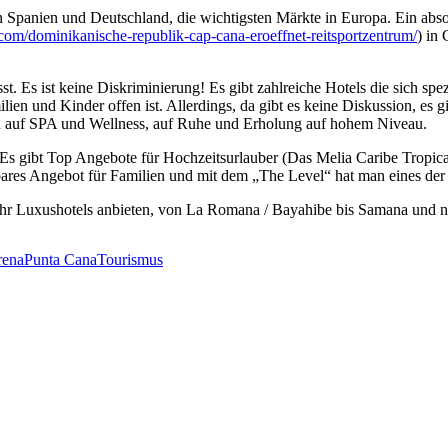
n Spanien und Deutschland, die wichtigsten Märkte in Europa. Ein abs
com/dominikanische-republik-cap-cana-eroeffnet-reitsportzentrum/
) in
t. Es ist keine Diskriminierung! Es gibt zahlreiche Hotels die sich spe
ien und Kinder offen ist. Allerdings, da gibt es keine Diskussion, es
an auf SPA und Wellness, auf Ruhe und Erholung auf hohem Niveau.
 Es gibt Top Angebote für Hochzeitsurlauber (Das Melia Caribe Tropical i
ichbares Angebot für Familien und mit dem „The Level“ hat man eine
Luxushotels anbieten, von La Romana / Bayahibe bis Samana und natü
rena
Punta Cana
Tourismus