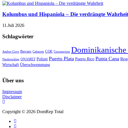
Kolumbus und Hispaniola – Die verdrängte Wahrhei
11.Juli 2026
Schlagwörter
Dominikanische
Bavaro
COE
Amber Cove
Cabarete
Coronavirus
Puerto Plata
Punta Cana
Reg
Polizei
Puerto Rico
ONAMET
Niederschlag
Wirtschaft
Überschwemmung
Über uns
Impressum
Disclaimer
Copyright © 2026 DomRep Total