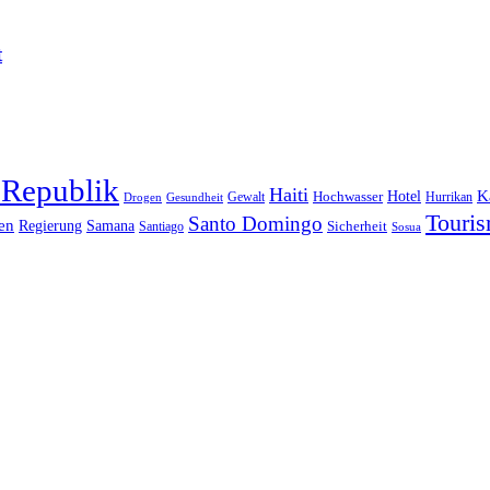
t
 Republik
Haiti
Hotel
K
Hochwasser
Gewalt
Drogen
Gesundheit
Hurrikan
Touri
Santo Domingo
en
Regierung
Samana
Sicherheit
Santiago
Sosua