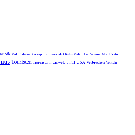
aribik
Natur
Kreuzfahrt
Kuba
Kultur
La Romana
Mord
Kolonialzone
Korruption
smus
Touristen
USA
Umwelt
Tropensturm
Verbrechen
Unfall
Verkehr