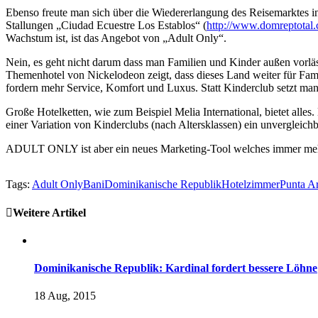
Ebenso freute man sich über die Wiedererlangung des Reisemarktes i
Stallungen „Ciudad Ecuestre Los Establos“ (
http://www.domreptotal.
Wachstum ist, ist das Angebot von „Adult Only“.
Nein, es geht nicht darum dass man Familien und Kinder außen vorläss
Themenhotel von Nickelodeon zeigt, dass dieses Land weiter für Famil
fordern mehr Service, Komfort und Luxus. Statt Kinderclub setzt m
Große Hotelketten, wie zum Beispiel Melia International, bietet alles.
einer Variation von Kinderclubs (nach Altersklassen) ein unvergle
ADULT ONLY ist aber ein neues Marketing-Tool welches immer mehr 
Tags:
Adult Only
Bani
Dominikanische Republik
Hotelzimmer
Punta A
Weitere Artikel
Dominikanische Republik: Kardinal fordert bessere Löhne
18 Aug, 2015