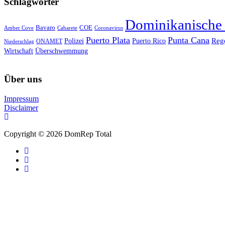
Schlagwörter
Dominikanische
Bavaro
COE
Amber Cove
Cabarete
Coronavirus
Puerto Plata
Punta Cana
Reg
Polizei
Puerto Rico
ONAMET
Niederschlag
Wirtschaft
Überschwemmung
Über uns
Impressum
Disclaimer
Copyright © 2026 DomRep Total