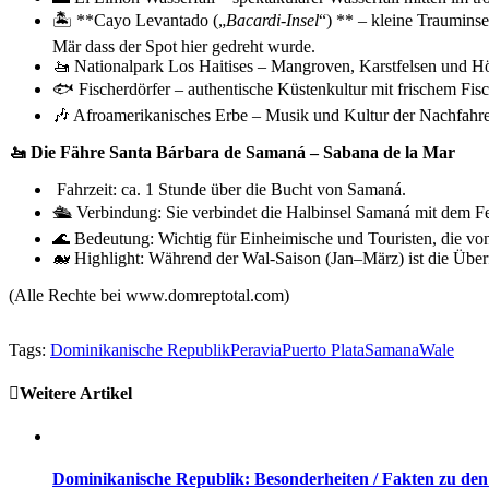
🏝️ **Cayo Levantado („
Bacardi‑Insel
“) ** – kleine Trauminse
Mär dass der Spot hier gedreht wurde.
🚤 Nationalpark Los Haitises – Mangroven, Karstfelsen und 
🐟 Fischerdörfer – authentische Küstenkultur mit frischem Fisc
🎶 Afroamerikanisches Erbe – Musik und Kultur der Nachfahre
🚤 Die Fähre Santa Bárbara de Samaná – Sabana de la Mar
Fahrzeit: ca. 1 Stunde über die Bucht von Samaná.
🛳️ Verbindung: Sie verbindet die Halbinsel Samaná mit dem F
🌊 Bedeutung: Wichtig für Einheimische und Touristen, die vo
🐋 Highlight: Während der Wal‑Saison (Jan–März) ist die Überfa
(Alle Rechte bei www.domreptotal.com)
Tags:
Dominikanische Republik
Peravia
Puerto Plata
Samana
Wale
Weitere Artikel
Dominikanische Republik: Besonderheiten / Fakten zu de