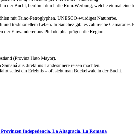
l in der Bucht, berühmt durch die Rum‑Werbung, welche einmal eine tra
Höhlen mit Taino‑Petroglyphen, UNESCO‑würdiges Naturerbe.
h und traditionellem Leben. In Sanchez gibt es zahlreiche Camarones-F
n der Einwanderer aus Philadelphia prägen die Region.
estland (Provinz Hato Mayor).
n Samaná aus direkt ins Landesinnere reisen möchten.
hrt selbst ein Erlebnis – oft sieht man Buckelwale in der Bucht.
n Provinzen Indepedencia, La Altagracia, La Romana