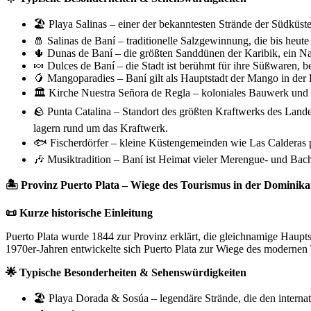
🏖️ Playa Salinas – einer der bekanntesten Strände der Südküs
🧂 Salinas de Baní – traditionelle Salzgewinnung, die bis heute 
🌵 Dunas de Baní – die größten Sanddünen der Karibik, ein N
🍬 Dulces de Baní – die Stadt ist berühmt für ihre Süßwaren,
🥭 Mangoparadies – Baní gilt als Hauptstadt der Mango in der
🏛️ Kirche Nuestra Señora de Regla – koloniales Bauwerk und r
🪨 Punta Catalina – Standort des größten Kraftwerks des Lande
lagern rund um das Kraftwerk.
🐟 Fischerdörfer – kleine Küstengemeinden wie Las Calderas p
🎶 Musiktradition – Baní ist Heimat vieler Merengue‑ und Bach
🏝️ Provinz Puerto Plata – Wiege des Tourismus in der Dominik
📜 Kurze historische Einleitung
Puerto Plata wurde 1844 zur Provinz erklärt, die gleichnamige Haupt
1970er‑Jahren entwickelte sich Puerto Plata zur Wiege des modernen
🌟 Typische Besonderheiten & Sehenswürdigkeiten
🏖️ Playa Dorada & Sosúa – legendäre Strände, die den interna