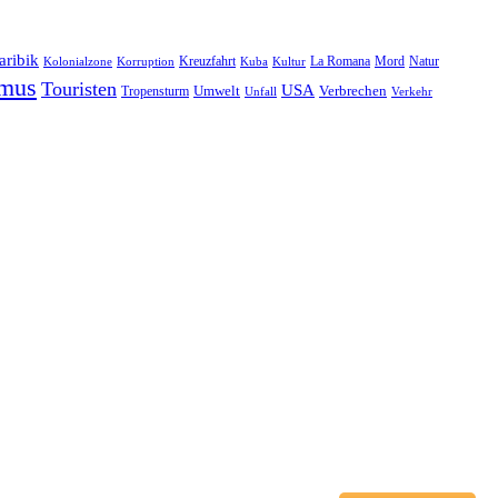
aribik
Natur
Kreuzfahrt
Kuba
Kultur
La Romana
Mord
Kolonialzone
Korruption
smus
Touristen
USA
Umwelt
Tropensturm
Verbrechen
Unfall
Verkehr