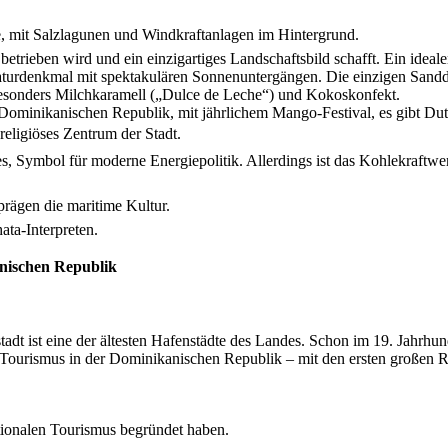
te, mit Salzlagunen und Windkraftanlagen im Hintergrund.
betrieben wird und ein einzigartiges Landschaftsbild schafft. Ein idealer
aturdenkmal mit spektakulären Sonnenuntergängen. Die einzigen Sand
 besonders Milchkaramell („Dulce de Leche“) und Kokoskonfekt.
 Dominikanischen Republik, mit jährlichem Mango‑Festival, es gibt D
eligiöses Zentrum der Stadt.
s, Symbol für moderne Energiepolitik. Allerdings ist das Kohlekraftw
rägen die maritime Kultur.
ata‑Interpreten.
anischen Republik
stadt ist eine der ältesten Hafenstädte des Landes. Schon im 19. Jahr
 Tourismus in der Dominikanischen Republik – mit den ersten großen R
tionalen Tourismus begründet haben.