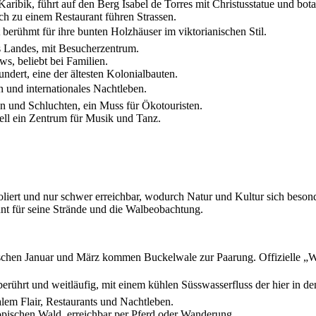
r Karibik, führt auf den Berg Isabel de Torres mit Christusstatue und b
ch zu einem Restaurant führen Strassen.
st berühmt für ihre bunten Holzhäuser im viktorianischen Stil.
s Landes, mit Besucherzentrum.
s, beliebt bei Familien.
ndert, eine der ältesten Kolonialbauten.
n und internationales Nachtleben.
n und Schluchten, ein Muss für Ökotouristen.
rell ein Zentrum für Musik und Tanz.
iert und nur schwer erreichbar, wodurch Natur und Kultur sich besonde
nt für seine Strände und die Walbeobachtung.
chen Januar und März kommen Buckelwale zur Paarung. Offizielle „Wal
berührt und weitläufig, mit einem kühlen Süsswasserfluss der hier in de
alem Flair, Restaurants und Nachtleben.
ropischen Wald, erreichbar per Pferd oder Wanderung.