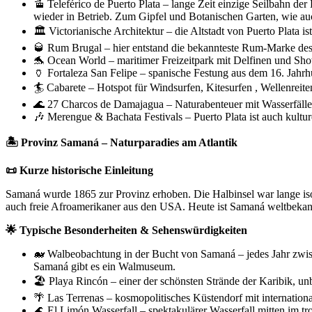
🚡 Teleférico de Puerto Plata – lange Zeit einzige Seilbahn de
wieder in Betrieb. Zum Gipfel und Botanischen Garten, wie au
🏛️ Victorianische Architektur – die Altstadt von Puerto Plata i
🥃 Rum Brugal – hier entstand die bekannteste Rum‑Marke de
🐬 Ocean World – maritimer Freizeitpark mit Delfinen und Show
🏺 Fortaleza San Felipe – spanische Festung aus dem 16. Jahrhu
🏄 Cabarete – Hotspot für Windsurfen, Kitesurfen , Wellenreite
🌊 27 Charcos de Damajagua – Naturabenteuer mit Wasserfälle
🎶 Merengue & Bachata Festivals – Puerto Plata ist auch kultu
🏝️ Provinz Samaná – Naturparadies am Atlantik
📜 Kurze historische Einleitung
Samaná wurde 1865 zur Provinz erhoben. Die Halbinsel war lange isol
auch freie Afroamerikaner aus den USA. Heute ist Samaná weltbekan
🌟 Typische Besonderheiten & Sehenswürdigkeiten
🐋 Walbeobachtung in der Bucht von Samaná – jedes Jahr zwis
Samaná gibt es ein Walmuseum.
🏖️ Playa Rincón – einer der schönsten Strände der Karibik, un
🌴 Las Terrenas – kosmopolitisches Küstendorf mit internation
🌊 El Limón Wasserfall – spektakulärer Wasserfall mitten im t