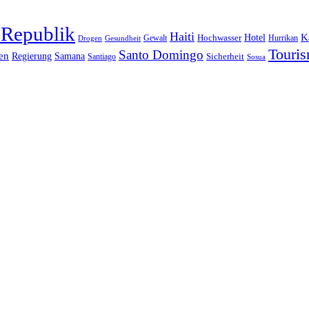
 Republik
Haiti
Hotel
K
Hochwasser
Gewalt
Drogen
Gesundheit
Hurrikan
Touri
Santo Domingo
en
Regierung
Samana
Sicherheit
Santiago
Sosua