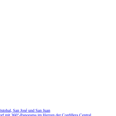
stobal, San José und San Juan
rf mit 360°‑Panorama im Herzen der Cordillera Central