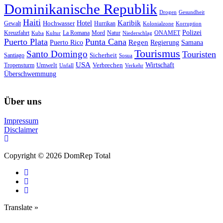
Dominikanische Republik
Drogen
Gesundheit
Haiti
Hotel
Karibik
Hochwasser
Gewalt
Hurrikan
Kolonialzone
Korruption
Polizei
Natur
ONAMET
Kreuzfahrt
Kuba
Kultur
La Romana
Mord
Niederschlag
Puerto Plata
Punta Cana
Regen
Puerto Rico
Regierung
Samana
Tourismus
Santo Domingo
Touristen
Sicherheit
Santiago
Sosua
USA
Umwelt
Wirtschaft
Tropensturm
Verbrechen
Unfall
Verkehr
Überschwemmung
Über uns
Impressum
Disclaimer
Copyright © 2026 DomRep Total
Translate »