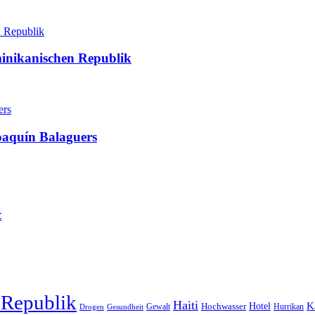
minikanischen Republik
oaquín Balaguers
t
 Republik
Haiti
Hotel
K
Hochwasser
Gewalt
Drogen
Gesundheit
Hurrikan