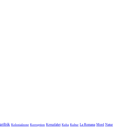
aribik
Natur
Kreuzfahrt
Kuba
Kultur
La Romana
Mord
Kolonialzone
Korruption