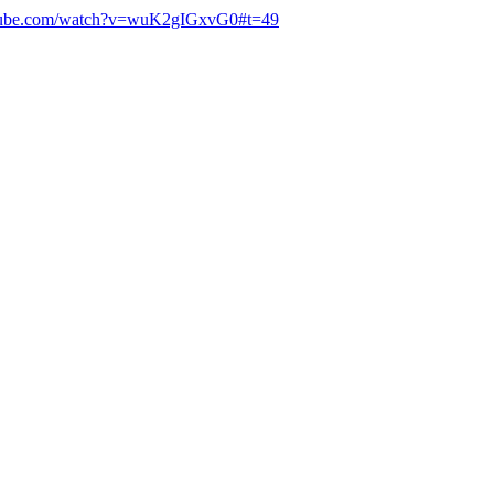
utube.com/watch?v=wuK2gIGxvG0#t=49