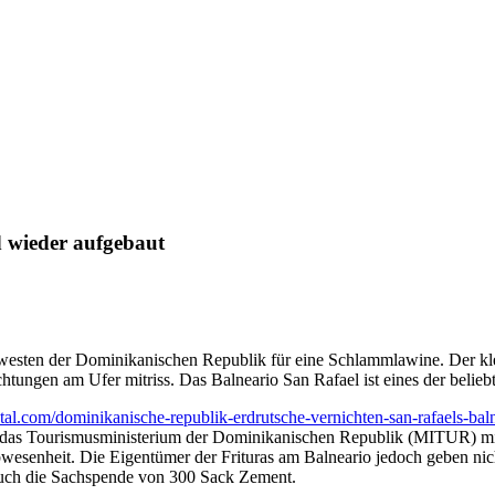
 wieder aufgebaut
esten der Dominikanischen Republik für eine Schlammlawine. Der klei
chtungen am Ufer mitriss. Das Balneario San Rafael ist eines der belie
al.com/dominikanische-republik-erdrutsche-vernichten-san-rafaels-baln
h das Tourismusministerium der Dominikanischen Republik (MITUR) mit 
Abwesenheit. Die Eigentümer der Frituras am Balneario jedoch geben ni
auch die Sachspende von 300 Sack Zement.