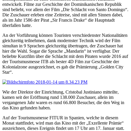
entwickelt. Filme zur Geschichte der Dominikanischen Republik
sind beliebt, vor allem der Film „Die Schlacht von Santo Domingo“.
Die Zuschauer erleben eine Zeitreise, sind mit allen Sinnen dabei,
als im Jahr 1586 der Pirat „Sir Francis Drake“ die Hauptstadt
überfallen hatte.
An der Vorführung können Touristen verschiedenster Nationalitäten
gleichzeitig teilnehmen, dank modernster Technik wird der Film
simultan in 9 Sprachen gleichzeitig übertragen, der Zuschauer hat
hier die Wahl. Sogar die Sprache „Mandarin“ ist verfügbar. Der
beliebte Kurzfilm über die Schlacht mit dem Piraten wurde 2016 auf
der Tourismusmesse ITB als bester 4D Film zur Geschichte der
Kolonialzone ausgezeichnet, es gab die Prämierung „Golden City
Star“.
Wie der Direktor der Einrichtung, Cristobal Justiniano mitteilte,
kamen seit der Eröffnung rund 138.000 Zuschauer, allein im
vergangenen Jahr waren es rund 66.800 Besucher, die den Weg in
das Kino gefunden haben.
Auf der Tourismusmesse FITUR in Spanien, welche in diesem
Monat stattfindet, wird man das Kino mit der „Exzellente Prämie“
auszeichnen, dieses Ereignis findet um 17 Uhr am 17. Januar statt.