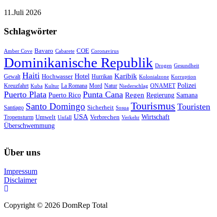
11.Juli 2026
Schlagwörter
Bavaro
COE
Amber Cove
Cabarete
Coronavirus
Dominikanische Republik
Drogen
Gesundheit
Haiti
Hotel
Karibik
Hochwasser
Gewalt
Hurrikan
Kolonialzone
Korruption
Polizei
Natur
ONAMET
Kreuzfahrt
Kuba
Kultur
La Romana
Mord
Niederschlag
Puerto Plata
Punta Cana
Regen
Puerto Rico
Regierung
Samana
Tourismus
Santo Domingo
Touristen
Sicherheit
Santiago
Sosua
USA
Umwelt
Wirtschaft
Tropensturm
Verbrechen
Unfall
Verkehr
Überschwemmung
Über uns
Impressum
Disclaimer
Copyright © 2026 DomRep Total