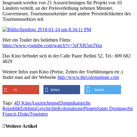
Insgesamt werden von 21 Auszeichnungen für Projekt von 10
Ländern verteilt, an der Preisverleihung nehmen Minister,
Gouverneure, Tourismussekretäre und andere Persönlichkeiten des
Tourismussektors teil.
Hier ein Trailer des beliebten Films:
https://www.youtube.com/watch?v=5rFXR5m3Yus
Das Kino befindet sich in der Calle Paare Bellini 52, Tel.: 809 682
4829
Weitere Infos zum Kino (Preise, Zeiten der Vorführungen etc.)
findet man auf der Webseite
http://www.thecolonialgate.com
+1
teilen
tweet
Tags:
4D Kino
Auszeichnung
Dominikanische
Republik
Erlebnis
Geschichte
Kolonialzone
Piraten
Santo Domingo
Sir
Francis Drake
Touristen
Weitere Artikel