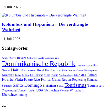
14.Juli 2026
Kolumbus und Hispaniola – Die verdrängte
Wahrheit
11.Juli 2026
Schlagwörter
Bavaro
COE
Amber Cove
Cabarete
Coronavirus
Dominikanische Republik
Drogen
Gesundheit
Haiti
Hotel
Karibik
Hochwasser
Gewalt
Hurrikan
Kolonialzone
Korruption
Polizei
Natur
ONAMET
Kreuzfahrt
Kuba
Kultur
La Romana
Mord
Niederschlag
Puerto Plata
Punta Cana
Regen
Puerto Rico
Regierung
Samana
Tourismus
Santo Domingo
Touristen
Sicherheit
Santiago
Sosua
USA
Umwelt
Wirtschaft
Tropensturm
Verbrechen
Unfall
Verkehr
Überschwemmung