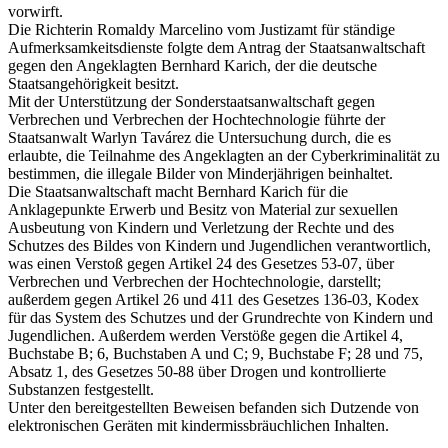
vorwirft.
Die Richterin Romaldy Marcelino vom Justizamt für ständige
Aufmerksamkeitsdienste folgte dem Antrag der Staatsanwaltschaft
gegen den Angeklagten Bernhard Karich, der die deutsche
Staatsangehörigkeit besitzt.
Mit der Unterstützung der Sonderstaatsanwaltschaft gegen
Verbrechen und Verbrechen der Hochtechnologie führte der
Staatsanwalt Warlyn Tavárez die Untersuchung durch, die es
erlaubte, die Teilnahme des Angeklagten an der Cyberkriminalität zu
bestimmen, die illegale Bilder von Minderjährigen beinhaltet.
Die Staatsanwaltschaft macht Bernhard Karich für die
Anklagepunkte Erwerb und Besitz von Material zur sexuellen
Ausbeutung von Kindern und Verletzung der Rechte und des
Schutzes des Bildes von Kindern und Jugendlichen verantwortlich,
was einen Verstoß gegen Artikel 24 des Gesetzes 53-07, über
Verbrechen und Verbrechen der Hochtechnologie, darstellt;
außerdem gegen Artikel 26 und 411 des Gesetzes 136-03, Kodex
für das System des Schutzes und der Grundrechte von Kindern und
Jugendlichen. Außerdem werden Verstöße gegen die Artikel 4,
Buchstabe B; 6, Buchstaben A und C; 9, Buchstabe F; 28 und 75,
Absatz 1, des Gesetzes 50-88 über Drogen und kontrollierte
Substanzen festgestellt.
Unter den bereitgestellten Beweisen befanden sich Dutzende von
elektronischen Geräten mit kindermissbräuchlichen Inhalten.