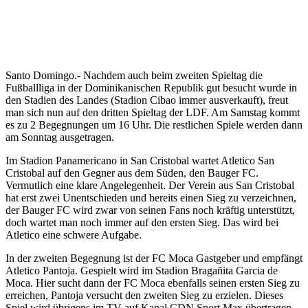
Santo Domingo.- Nachdem auch beim zweiten Spieltag die
Fußballliga in der Dominikanischen Republik gut besucht wurde in
den Stadien des Landes (Stadion Cibao immer ausverkauft), freut
man sich nun auf den dritten Spieltag der LDF. Am Samstag kommt
es zu 2 Begegnungen um 16 Uhr. Die restlichen Spiele werden dann
am Sonntag ausgetragen.
Im Stadion Panamericano in San Cristobal wartet Atletico San
Cristobal auf den Gegner aus dem Süden, den Bauger FC.
Vermutlich eine klare Angelegenheit. Der Verein aus San Cristobal
hat erst zwei Unentschieden und bereits einen Sieg zu verzeichnen,
der Bauger FC wird zwar von seinen Fans noch kräftig unterstützt,
doch wartet man noch immer auf den ersten Sieg. Das wird bei
Atletico eine schwere Aufgabe.
In der zweiten Begegnung ist der FC Moca Gastgeber und empfängt
Atletico Pantoja. Gespielt wird im Stadion Bragañita Garcia de
Moca. Hier sucht dann der FC Moca ebenfalls seinen ersten Sieg zu
erreichen, Pantoja versucht den zweiten Sieg zu erzielen. Dieses
Spiel wird übrigens im TV auf Kanal CDN Sport Max übertragen.