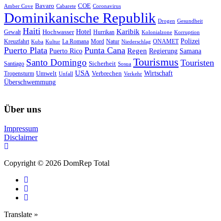
Bavaro
COE
Amber Cove
Cabarete
Coronavirus
Dominikanische Republik
Drogen
Gesundheit
Haiti
Hotel
Karibik
Hochwasser
Gewalt
Hurrikan
Kolonialzone
Korruption
Polizei
Natur
ONAMET
Kreuzfahrt
Kuba
Kultur
La Romana
Mord
Niederschlag
Puerto Plata
Punta Cana
Regen
Puerto Rico
Regierung
Samana
Tourismus
Santo Domingo
Touristen
Sicherheit
Santiago
Sosua
USA
Umwelt
Wirtschaft
Tropensturm
Verbrechen
Unfall
Verkehr
Überschwemmung
Über uns
Impressum
Disclaimer
Copyright © 2026 DomRep Total
Translate »