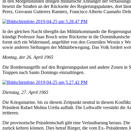
In den Morgenstunden dringen militärische Anhänger der verfassung
besetzt die Straßen an der Rückseite des Regierungspalastes, dort lä
Perez, Giovanni Gutierrez Ramirez, Francisco Alberto Caamaño De
In der gleichen Nacht übergibt das Militärkommando die Regierungsm
kündigt Professor Juan Bosch seine Rückreise in die Dominikanische 
formt sich ein Widerstand, angeführt von den Generälen Wessin y We
sowie anderen Stellungen der Militärbewegung. Das Volk fordert wei
Montag, der 26. April 1965
Die Bombenangriffe auf den Regierungspalast und andere Zonen in San
Truppen nach Santo Domingo einzudringen.
Dienstag, 27. April 1965
Die Kriegsmarine, bis zu diesem Zeitpunkt neutral in diesem Konflikt,
Präsident Rafael Molina Ureña aufhält. Die Luftwaffe verstärkt die An
irritieren.
Die provisorische Präsidentschaft gibt eine Verlautbarung heraus. Di
zurück kehren können. Dies betraf Bürger, die vom Ex- Präsidenten 