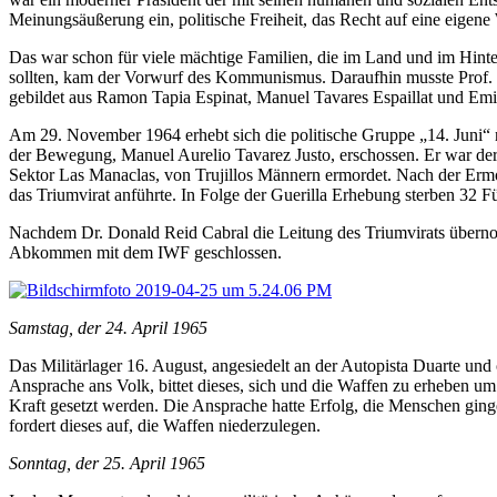
Meinungsäußerung ein, politische Freiheit, das Recht auf eine eigen
Das war schon für viele mächtige Familien, die im Land und im Hint
sollten, kam der Vorwurf des Kommunismus. Daraufhin musste Prof. J
gebildet aus Ramon Tapia Espinat, Manuel Tavares Espaillat und Emili
Am 29. November 1964 erhebt sich die politische Gruppe „14. Juni“ 
der Bewegung, Manuel Aurelio Tavarez Justo, erschossen. Er war de
Sektor Las Manaclas, von Trujillos Männern ermordet. Nach der Ermor
das Triumvirat anführte. In Folge der Guerilla Erhebung sterben 32 
Nachdem Dr. Donald Reid Cabral die Leitung des Triumvirats übernom
Abkommen mit dem IWF geschlossen.
Samstag, der 24. April 1965
Das Militärlager 16. August, angesiedelt an der Autopista Duarte und
Ansprache ans Volk, bittet dieses, sich und die Waffen zu erheben u
Kraft gesetzt werden. Die Ansprache hatte Erfolg, die Menschen ging
fordert dieses auf, die Waffen niederzulegen.
Sonntag, der 25. April 1965