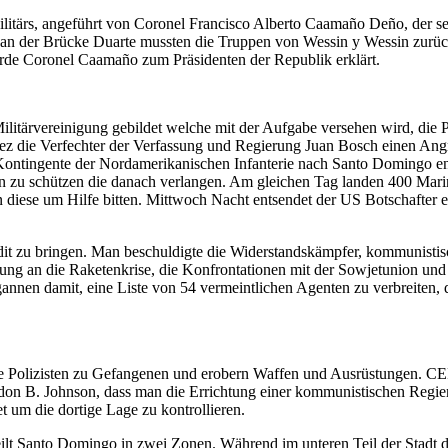
ärs, angeführt von Coronel Francisco Alberto Caamaño Deño, der seine
an der Brücke Duarte mussten die Truppen von Wessin y Wessin zurückw
wurde Coronel Caamaño zum Präsidenten der Republik erklärt.
 Militärvereinigung gebildet welche mit der Aufgabe versehen wird, die
ndez die Verfechter der Verfassung und Regierung Juan Bosch einen An
Kontingente der Nordamerikanischen Infanterie nach Santo Domingo en
n zu schützen die danach verlangen. Am gleichen Tag landen 400 Mari
n diese um Hilfe bitten. Mittwoch Nacht entsendet der US Botschafter 
dit zu bringen. Man beschuldigte die Widerstandskämpfer, kommunisti
rung an die Raketenkrise, die Konfrontationen mit der Sowjetunion und
annen damit, eine Liste von 54 vermeintlichen Agenten zu verbreiten, 
che Polizisten zu Gefangenen und erobern Waffen und Ausrüstungen. C
don B. Johnson, dass man die Errichtung einer kommunistischen Regier
um die dortige Lage zu kontrollieren.
eilt Santo Domingo in zwei Zonen. Während im unteren Teil der Stadt die