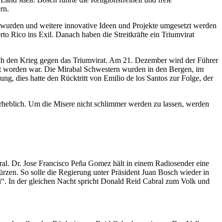
rn.
n wurden und weitere innovative Ideen und Projekte umgesetzt werden
 Rico ins Exil. Danach haben die Streitkräfte ein Triumvirat
ich den Krieg gegen das Triumvirat. Am 21. Dezember wird der Führer
et worden war. Die Mirabal Schwestern wurden in den Bergen, im
, dies hatte den Rücktritt von Emilio de los Santos zur Folge, der
erheblich. Um die Misere nicht schlimmer werden zu lassen, werden
abral. Dr. Jose Francisco Peña Gomez hält in einem Radiosender eine
ürzen. So solle die Regierung unter Präsident Juan Bosch wieder in
ni“. In der gleichen Nacht spricht Donald Reid Cabral zum Volk und