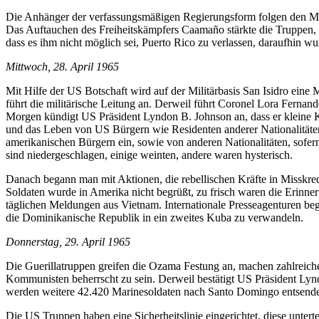
Die Anhänger der verfassungsmäßigen Regierungsform folgen den Milit
Das Auftauchen des Freiheitskämpfers Caamaño stärkte die Truppen, 
dass es ihm nicht möglich sei, Puerto Rico zu verlassen, daraufhin 
Mittwoch, 28. April 1965
Mit Hilfe der US Botschaft wird auf der Militärbasis San Isidro eine
führt die militärische Leitung an. Derweil führt Coronel Lora Ferna
Morgen kündigt US Präsident Lyndon B. Johnson an, dass er kleine 
und das Leben von US Bürgern wie Residenten anderer Nationalitäte
amerikanischen Bürgern ein, sowie von anderen Nationalitäten, sofer
sind niedergeschlagen, einige weinten, andere waren hysterisch.
Danach begann man mit Aktionen, die rebellischen Kräfte in Misskre
Soldaten wurde in Amerika nicht begrüßt, zu frisch waren die Erinne
täglichen Meldungen aus Vietnam. Internationale Presseagenturen beg
die Dominikanische Republik in ein zweites Kuba zu verwandeln.
Donnerstag, 29. April 1965
Die Guerillatruppen greifen die Ozama Festung an, machen zahlrei
Kommunisten beherrscht zu sein. Derweil bestätigt US Präsident Lyn
werden weitere 42.420 Marinesoldaten nach Santo Domingo entsendet 
Die US Truppen haben eine Sicherheitslinie eingerichtet, diese untert