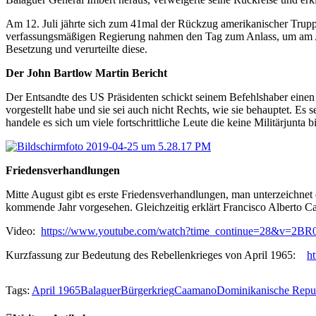
Am 12. Juli jährte sich zum 41mal der Rückzug amerikanischer Truppe
verfassungsmäßigen Regierung nahmen den Tag zum Anlass, um am Alt
Besetzung und verurteilte diese.
Der John Bartlow Martin Bericht
Der Entsandte des US Präsidenten schickt seinem Befehlshaber einen B
vorgestellt habe und sie sei auch nicht Rechts, wie sie behauptet. Es s
handele es sich um viele fortschrittliche Leute die keine Militärjunta bi
Friedensverhandlungen
Mitte August gibt es erste Friedensverhandlungen, man unterzeichnet
kommende Jahr vorgesehen. Gleichzeitig erklärt Francisco Alberto C
Video:
https://www.youtube.com/watch?time_continue=28&v=2B
Kurzfassung zur Bedeutung des Rebellenkrieges von April 1965:
ht
Tags:
April 1965
Balaguer
Bürgerkrieg
Caamano
Dominikanische Repu