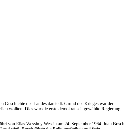
en Geschichte des Landes darstellt. Grund des Krieges war der
ellen wollten. Dies war die erste demokratisch gewählte Regierung
eführt von Elias Wessin y Wessin am 24. September 1964. Juan Bosch
nd stieß. Bosch führte die Religionsfreiheit und freie