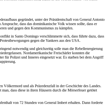
ederaufbaus gegründet, unter der Präsidentschaft von General Antonio
en Ansprache, dass das dominikanische Volk wissen sollte, dass er
 formieren und gegen den Kommunismus zu kämpfen.
onflikt in Santo Domingo verschlimmerte sich, dass führte dazu, dass
 es Protestbewegungen gegen die Yankees aus den USA.
ringend notwendig und gleichzeitig solle man die Rebellenregierung
niedergelassen. Nordamerikanische Freischärler konnten die
 für Polizei und Inneres eingesetzt war. Es starben bei dem Angriff
ruppierung.
en Völkermord und als Präzedenzfall in der Geschichte des Landes.
t man, dass diese in ihren Häusern durch die Mörserfeuer getötet
ufenthalt von 72 Stunden von General Imbert erhalten. Dann forderte