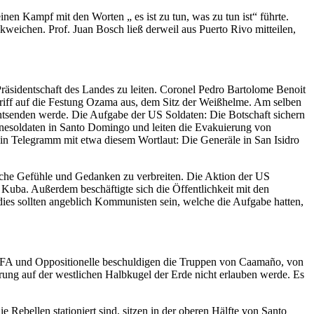
n Kampf mit den Worten „ es ist zu tun, was zu tun ist“ führte.
eichen. Prof. Juan Bosch ließ derweil aus Puerto Rivo mitteilen,
 Präsidentschaft des Landes zu leiten. Coronel Pedro Bartolome Benoit
griff auf die Festung Ozama aus, dem Sitz der Weißhelme. Am selben
tsenden werde. Die Aufgabe der US Soldaten: Die Botschaft sichern
nesoldaten in Santo Domingo und leiten die Evakuierung von
ein Telegramm mit etwa diesem Wortlaut: Die Generäle in San Isidro
sche Gefühle und Gedanken zu verbreiten. Die Aktion der US
 Kuba. Außerdem beschäftigte sich die Öffentlichkeit mit den
dies sollten angeblich Kommunisten sein, welche die Aufgabe hatten,
EFA und Oppositionelle beschuldigen die Truppen von Caamaño, von
ung auf der westlichen Halbkugel der Erde nicht erlauben werde. Es
 Rebellen stationiert sind, sitzen in der oberen Hälfte von Santo