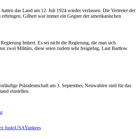
atten das Land am 12. Juli 1924 wieder verlassen. Die Vertreter der
 erbringen. Gilbert war immer ein Gegner der amerikanischen
Regierung Imbert. Es sei nicht die Regierung, die man sich
 nur zwei Militärs, diese seien zudem sehr freigiebig. Laut Bartlow
vorläufige Präsidentschaft am 3. September, Neuwahlen sind für das
and einstellen.
a/
ez Justo
USA
Yankees