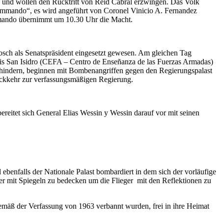
 und wollen den Rücktritt von Reid Cabral erzwingen. Das Volk
n-Kommando“, es wird angeführt von Coronel Vinicio A. Fernandez
mando übernimmt um 10.30 Uhr die Macht.
sch als Senatspräsident eingesetzt gewesen. Am gleichen Tag
asis San Isidro (CEFA – Centro de Enseñanza de las Fuerzas Armadas)
rhindern, beginnen mit Bombenangriffen gegen den Regierungspalast
ückkehr zur verfassungsmäßigen Regierung.
reitet sich General Elias Wessin y Wessin darauf vor mit seinen
 ebenfalls der Nationale Palast bombardiert in dem sich der vorläufige
ser mit Spiegeln zu bedecken um die Flieger
mit den Reflektionen zu
 gemäß der Verfassung von 1963 verbannt wurden, frei in ihre Heimat