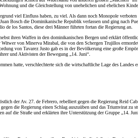
e Wohnung und die Gleichstellung von unehelichen und ehelichen Kinde
ergrund viel Einfluss haben, zu viel. Als dann noch Monopole verbote
uan Bosch die Dominikanische Republik verlassen und ging nach Puerto
o de los Santos, diese drei Männer führten fortan die Regierung an.
nebst ihren Waffen in den dominikanischen Bergen und erklärt öffentl
r Witwer von Minerva Mirabal, die von den Schergen Trujillos ermord
dung von Tavarez Justo gab es in der Bevölkerung eine große Empörung
Führer und Aktivisten der Bewegung „14. Juni“.
men hatte, verschlechterte sich die wirtschaftliche Lage des Landes 
 östlich der Av. 27. de Febrero, rebelliert gegen die Regierung Reid C
m gegen die Regierung einen Schlag auszuüben und das Triumvirat zu st
en auf die Straße und erklärten ihre Unterstützung der Gruppe „14. Ju