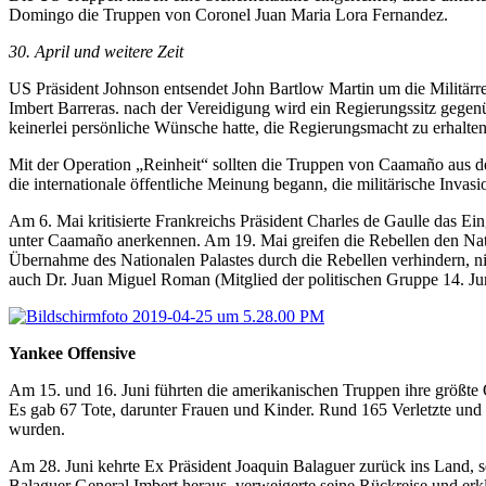
Domingo die Truppen von Coronel Juan Maria Lora Fernandez.
30. April und weitere Zeit
US Präsident Johnson entsendet John Bartlow Martin um die Militärre
Imbert Barreras. nach der Vereidigung wird ein Regierungssitz gegenüb
keinerlei persönliche Wünsche hatte, die Regierungsmacht zu erhalte
Mit der Operation „Reinheit“ sollten die Truppen von Caamaño aus de
die internationale öffentliche Meinung begann, die militärische Inv
Am 6. Mai kritisierte Frankreichs Präsident Charles de Gaulle das E
unter Caamaño anerkennen. Am 19. Mai greifen die Rebellen den Nati
Übernahme des Nationalen Palastes durch die Rebellen verhindern, ni
auch Dr. Juan Miguel Roman (Mitglied der politischen Gruppe 14. Jun
Yankee Offensive
Am 15. und 16. Juni führten die amerikanischen Truppen ihre größte
Es gab 67 Tote, darunter Frauen und Kinder. Rund 165 Verletzte und e
wurden.
Am 28. Juni kehrte Ex Präsident Joaquin Balaguer zurück ins Land, s
Balaguer General Imbert heraus, verweigerte seine Rückreise und erklär