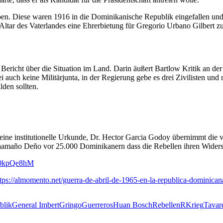
n. Diese waren 1916 in die Dominikanische Republik eingefallen und h
ar des Vaterlandes eine Ehrerbietung für Gregorio Urbano Gilbert zu
ericht über die Situation im Land. Darin äußert Bartlow Kritik an der 
ei auch keine Militärjunta, in der Regierung gebe es drei Zivilisten und
lden sollten.
 eine institutionelle Urkunde, Dr. Hector Garcia Godoy übernimmt die 
aamaño Deño vor 25.000 Dominikanern dass die Rebellen ihren Widerst
R0kpQe8hM
tps://almomento.net/guerra-de-abril-de-1965-en-la-republica-dominican
blik
General Imbert
Gringo
Guerreros
Huan Bosch
Rebellen
RKrieg
Tavar