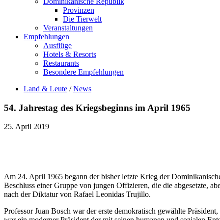
Dominikanische Republik
Provinzen
Die Tierwelt
Veranstaltungen
Empfehlungen
Ausflüge
Hotels & Resorts
Restaurants
Besondere Empfehlungen
Land & Leute
/
News
54. Jahrestag des Kriegsbeginns im April 1965
25. April 2019
Am 24. April 1965 begann der bisher letzte Krieg der Dominikanische
Beschluss einer Gruppe von jungen Offizieren, die die abgesetzte, a
nach der Diktatur von Rafael Leonidas Trujillo.
Professor Juan Bosch war der erste demokratisch gewählte Präsident
war ein moderner Präsident der mit seinen humanen und sozialen Ents