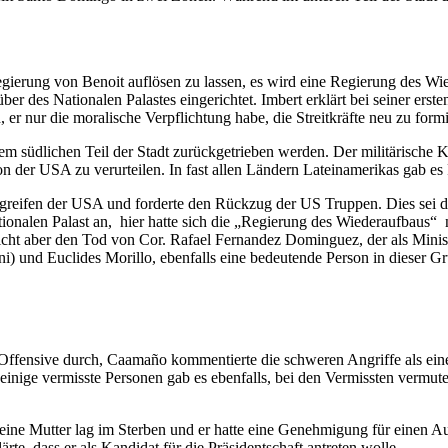
gierung von Benoit auflösen zu lassen, es wird eine Regierung des Wi
er des Nationalen Palastes eingerichtet. Imbert erklärt bei seiner erst
n, er nur die moralische Verpflichtung habe, die Streitkräfte neu zu
m südlichen Teil der Stadt zurückgetrieben werden. Der militärische K
asion der USA zu verurteilen. In fast allen Ländern Lateinamerikas gab
ingreifen der USA und forderte den Rückzug der US Truppen. Dies sei d
onalen Palast an,
hier hatte sich die „Regierung des Wiederaufbaus“
cht aber den Tod von Cor. Rafael Fernandez Dominguez, der als Minister
i) und Euclides Morillo, ebenfalls eine bedeutende Person in dieser G
 Offensive durch, Caamaño kommentierte die schweren Angriffe als ein
inige vermisste Personen gab es ebenfalls, bei den Vermissten vermute
eine Mutter lag im Sterben und er hatte eine Genehmigung für einen A
te, dass er als Kandidat für die Präsidentschaft antreten wolle.