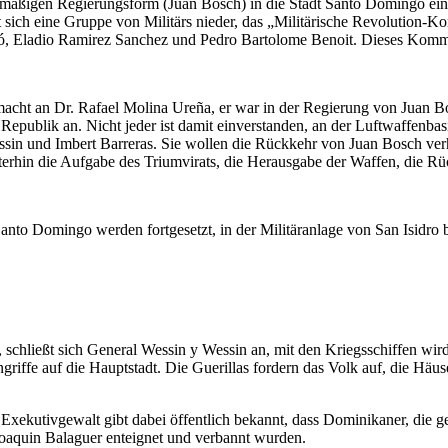
smäßigen Regierungsform (Juan Bosch) in die Stadt Santo Domingo ein
sst sich eine Gruppe von Militärs nieder, das „Militärische Revolutio
ñó, Eladio Ramirez Sanchez und Pedro Bartolome Benoit. Dieses Kom
acht an Dr. Rafael Molina Ureña, er war in der Regierung von Juan Bo
Republik an. Nicht jeder ist damit einverstanden, an der Luftwaffenb
ssin und Imbert Barreras. Sie wollen die Rückkehr von Juan Bosch ve
terhin die Aufgabe des Triumvirats, die Herausgabe der Waffen, die R
to Domingo werden fortgesetzt, in der Militäranlage von San Isidro be
 schließt sich General Wessin y Wessin an, mit den Kriegsschiffen wird
griffe auf die Hauptstadt. Die Guerillas fordern das Volk auf, die Häu
e Exekutivgewalt gibt dabei öffentlich bekannt, dass Dominikaner, die
Joaquin Balaguer enteignet und verbannt wurden.