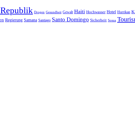
 Republik
Haiti
Hotel
K
Hochwasser
Gewalt
Drogen
Gesundheit
Hurrikan
Touri
Santo Domingo
en
Regierung
Samana
Sicherheit
Santiago
Sosua