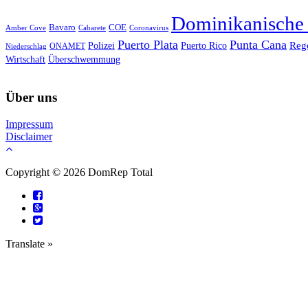
Dominikanische
Bavaro
COE
Amber Cove
Cabarete
Coronavirus
Puerto Plata
Punta Cana
Reg
Polizei
Puerto Rico
ONAMET
Niederschlag
Wirtschaft
Überschwemmung
Über uns
Impressum
Disclaimer
Copyright © 2026 DomRep Total
Translate »