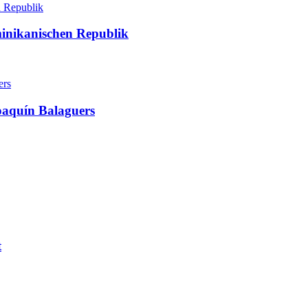
minikanischen Republik
oaquín Balaguers
t