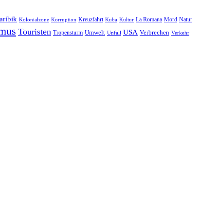
aribik
Natur
Kreuzfahrt
Kuba
Kultur
La Romana
Mord
Kolonialzone
Korruption
smus
Touristen
USA
Umwelt
Tropensturm
Verbrechen
Unfall
Verkehr