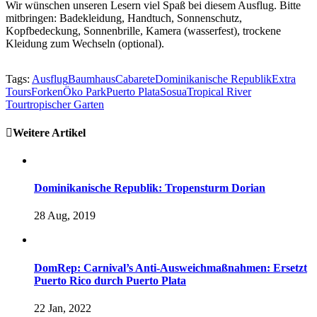
Wir wünschen unseren Lesern viel Spaß bei diesem Ausflug.
Bitte
mitbringen: Badekleidung, Handtuch, Sonnenschutz,
Kopfbedeckung, Sonnenbrille, Kamera (wasserfest), trockene
Kleidung zum Wechseln (optional).
Tags:
Ausflug
Baumhaus
Cabarete
Dominikanische Republik
Extra
Tours
Forken
Öko Park
Puerto Plata
Sosua
Tropical River
Tour
tropischer Garten
Weitere Artikel
Dominikanische Republik: Tropensturm Dorian
28 Aug, 2019
DomRep: Carnival’s Anti-Ausweichmaßnahmen: Ersetzt
Puerto Rico durch Puerto Plata
22 Jan, 2022