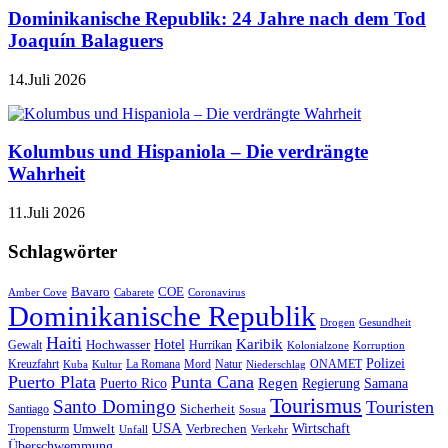
Dominikanische Republik: 24 Jahre nach dem Tod
Joaquín Balaguers
14.Juli 2026
Kolumbus und Hispaniola – Die verdrängte
Wahrheit
11.Juli 2026
Schlagwörter
Bavaro
COE
Amber Cove
Cabarete
Coronavirus
Dominikanische Republik
Drogen
Gesundheit
Haiti
Hotel
Karibik
Hochwasser
Gewalt
Hurrikan
Kolonialzone
Korruption
Polizei
Natur
ONAMET
Kreuzfahrt
Kuba
Kultur
La Romana
Mord
Niederschlag
Puerto Plata
Punta Cana
Regen
Puerto Rico
Regierung
Samana
Tourismus
Santo Domingo
Touristen
Sicherheit
Santiago
Sosua
USA
Umwelt
Wirtschaft
Tropensturm
Verbrechen
Unfall
Verkehr
Überschwemmung