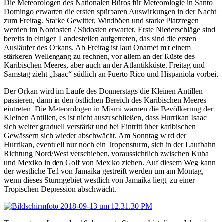
Die Meteorologen des Nationalen Büros für Meteorologie in Santo
Domingo erwarten die ersten spürbaren Auswirkungen in der Nacht
zum Freitag. Starke Gewitter, Windböen und starke Platzregen
werden im Nordosten / Südosten erwartet. Erste Niederschläge sind
bereits in einigen Landesteilen aufgetreten, das sind die ersten
Ausläufer des Orkans. Ab Freitag ist laut Onamet mit einem
stärkeren Wellengang zu rechnen, vor allem an der Küste des
Karibischen Meeres, aber auch an der Atlantikküste. Freitag und
Samstag zieht „Isaac“ südlich an Puerto Rico und Hispaniola vorbei.
Der Orkan wird im Laufe des Donnerstags die Kleinen Antillen
passieren, dann in den östlichen Bereich des Karibischen Meeres
eintreten. Die Meteorologen in Miami warnen die Bevölkerung der
Kleinen Antillen, es ist nicht auszuschließen, dass Hurrikan Isaac
sich weiter graduell verstärkt und bei Eintritt über karibischen
Gewässern sich wieder abschwächt. Am Sonntag wird der
Hurrikan, eventuell nur noch ein Tropensturm, sich in der Laufbahn
Richtung Nord/West verschieben, voraussichtlich zwischen Kuba
und Mexiko in den Golf von Mexiko ziehen. Auf diesem Weg kann
der westliche Teil von Jamaika gestreift werden um am Montag,
wenn dieses Sturmgebiet westlich von Jamaika liegt, zu einer
Tropischen Depression abschwächt.