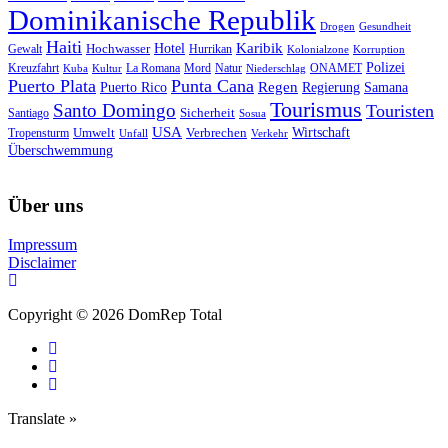
Dominikanische Republik
Drogen
Gesundheit
Haiti
Hotel
Karibik
Hochwasser
Gewalt
Hurrikan
Kolonialzone
Korruption
Polizei
Natur
ONAMET
Kreuzfahrt
Kuba
Kultur
La Romana
Mord
Niederschlag
Puerto Plata
Punta Cana
Regen
Puerto Rico
Regierung
Samana
Tourismus
Santo Domingo
Touristen
Sicherheit
Santiago
Sosua
USA
Umwelt
Wirtschaft
Tropensturm
Verbrechen
Unfall
Verkehr
Überschwemmung
Über uns
Impressum
Disclaimer
Copyright © 2026 DomRep Total
Translate »