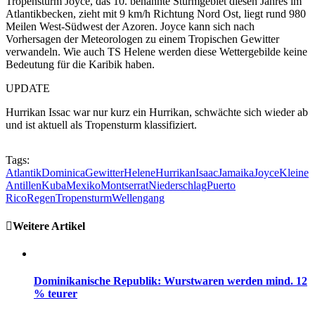
Tropensturm Joyce, das 10. benannte Sturmgebiet diesen Jahres im
Atlantikbecken, zieht mit 9 km/h Richtung Nord Ost, liegt rund 980
Meilen West-Südwest der Azoren. Joyce kann sich nach
Vorhersagen der Meteorologen zu einem Tropischen Gewitter
verwandeln. Wie auch TS Helene werden diese Wettergebilde keine
Bedeutung für die Karibik haben.
UPDATE
Hurrikan Issac war nur kurz ein Hurrikan, schwächte sich wieder ab
und ist aktuell als Tropensturm klassifiziert.
Tags:
Atlantik
Dominica
Gewitter
Helene
Hurrikan
Isaac
Jamaika
Joyce
Kleine
Antillen
Kuba
Mexiko
Montserrat
Niederschlag
Puerto
Rico
Regen
Tropensturm
Wellengang
Weitere Artikel
Dominikanische Republik: Wurstwaren werden mind. 12
% teurer