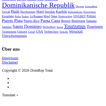
Dominikanische Republik
Drogen
Gesundheit
Haiti
Hotel
Karibik
Hochwasser
Gewalt
Hurrikan
Kolonialzone
Korruption
Polizei
Natur
ONAMET
Kreuzfahrt
Kuba
Kultur
La Romana
Mord
Niederschlag
Puerto Plata
Punta Cana
Regen
Puerto Rico
Regierung
Samana
Tourismus
Santo Domingo
Touristen
Sicherheit
Santiago
Sosua
USA
Umwelt
Wirtschaft
Tropensturm
Verbrechen
Unfall
Verkehr
Überschwemmung
Über uns
Impressum
Disclaimer
Copyright © 2026 DomRep Total
Translate »