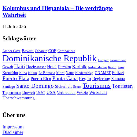
Kolumbus und Hispaniola – Die verdrängte
Wahrheit
11.Juli 2026
Schlagwörter
Bavaro
COE
Amber Cove
Cabarete
Coronavirus
Dominikanische Republik
Drogen
Gesundheit
Haiti
Hotel
Karibik
Hochwasser
Gewalt
Hurrikan
Kolonialzone
Korruption
Polizei
Natur
ONAMET
Kreuzfahrt
Kuba
Kultur
La Romana
Mord
Niederschlag
Puerto Plata
Punta Cana
Regen
Puerto Rico
Regierung
Samana
Tourismus
Santo Domingo
Touristen
Sicherheit
Santiago
Sosua
USA
Umwelt
Wirtschaft
Tropensturm
Verbrechen
Unfall
Verkehr
Überschwemmung
Über uns
Impressum
Disclaimer