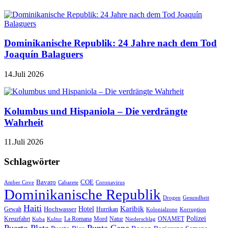
Dominikanische Republik: 24 Jahre nach dem Tod
Joaquín Balaguers
14.Juli 2026
Kolumbus und Hispaniola – Die verdrängte
Wahrheit
11.Juli 2026
Schlagwörter
Bavaro
COE
Amber Cove
Cabarete
Coronavirus
Dominikanische Republik
Drogen
Gesundheit
Haiti
Hotel
Karibik
Hochwasser
Gewalt
Hurrikan
Kolonialzone
Korruption
Polizei
Natur
ONAMET
Kreuzfahrt
Kuba
Kultur
La Romana
Mord
Niederschlag
Puerto Plata
Punta Cana