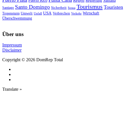
Regen
Puerto Rico
Regierung
Samana
Tourismus
Santo Domingo
Touristen
Sicherheit
Santiago
Sosua
USA
Umwelt
Wirtschaft
Tropensturm
Verbrechen
Unfall
Verkehr
Überschwemmung
Über uns
Impressum
Disclaimer
Copyright © 2026 DomRep Total
Translate »