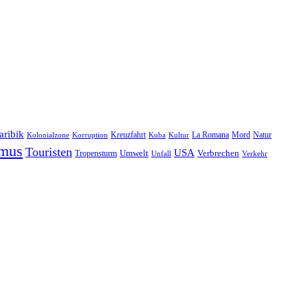
aribik
Natur
Kreuzfahrt
Kuba
Kultur
La Romana
Mord
Kolonialzone
Korruption
smus
Touristen
USA
Umwelt
Tropensturm
Verbrechen
Unfall
Verkehr