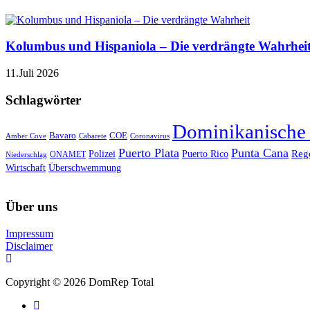
Kolumbus und Hispaniola – Die verdrängte Wahrhei
11.Juli 2026
Schlagwörter
Dominikanische
Bavaro
COE
Amber Cove
Cabarete
Coronavirus
Puerto Plata
Punta Cana
Reg
Polizei
Puerto Rico
ONAMET
Niederschlag
Wirtschaft
Überschwemmung
Über uns
Impressum
Disclaimer
Copyright © 2026 DomRep Total