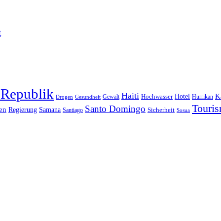
t
 Republik
Haiti
Hotel
K
Hochwasser
Gewalt
Drogen
Gesundheit
Hurrikan
Touri
Santo Domingo
en
Regierung
Samana
Sicherheit
Santiago
Sosua