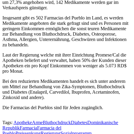
um 27,3% angehoben wird, 142 Medikamente werden gar im
Verkaufspreis günstiger.
Insgesamt gibt es 502 Farmacias del Pueblo im Land, es werden
Medikamente angeboten die stark gefragt sind und es Personen mit
geringem Einkommen ermöglichen die sonst teuren Medikamente
zur Behandlung von Bluthochdruck, Diabetes, Osteoporose,
Asthma, Allergien, Unterernährung, Geschwüren und Infektionen
zu behandeln.
Laut der Regierung welche mit ihrer Einrichtung Promese/Cal die
Apotheken beliefert und verwaltet, haben 50% der Kunden dieser
Apotheken ein pro Kopf Einkommen von weniger als 5.073 RD$
pro Monat.
Bei den reduzierten Medikamenten handelt es sich unter anderem
um Mittel zur Behandlung von Zika-Symptomen, Bluthochdruck
und Diabetes (Enalapril, Carvedilol, Ibuprofen, Acetaminofen,
Zinkoxid und andere).
Die Farmacias del Pueblos sind für Jeden zugänglich.
Tags:
Apotheke
Arme
Bluthochdruck
Diabetes
Dominikanische
Republik
Farmacia
Farmacia del
Pueblo
Preissenkung
Regierung
Sozialprogramm