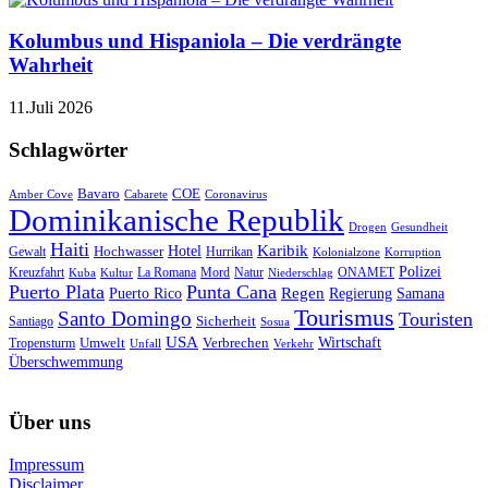
Kolumbus und Hispaniola – Die verdrängte
Wahrheit
11.Juli 2026
Schlagwörter
Bavaro
COE
Amber Cove
Cabarete
Coronavirus
Dominikanische Republik
Drogen
Gesundheit
Haiti
Hotel
Karibik
Hochwasser
Gewalt
Hurrikan
Kolonialzone
Korruption
Polizei
Natur
ONAMET
Kreuzfahrt
Kuba
Kultur
La Romana
Mord
Niederschlag
Puerto Plata
Punta Cana
Regen
Puerto Rico
Regierung
Samana
Tourismus
Santo Domingo
Touristen
Sicherheit
Santiago
Sosua
USA
Umwelt
Wirtschaft
Tropensturm
Verbrechen
Unfall
Verkehr
Überschwemmung
Über uns
Impressum
Disclaimer