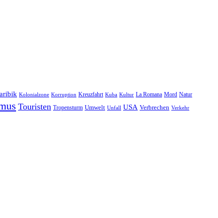
aribik
Natur
Kreuzfahrt
Kuba
Kultur
La Romana
Mord
Kolonialzone
Korruption
smus
Touristen
USA
Umwelt
Tropensturm
Verbrechen
Unfall
Verkehr