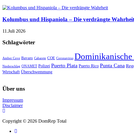
Kolumbus und Hispaniola – Die verdrängte Wahrhei
11.Juli 2026
Schlagwörter
Dominikanische
Bavaro
COE
Amber Cove
Cabarete
Coronavirus
Puerto Plata
Punta Cana
Reg
Polizei
Puerto Rico
ONAMET
Niederschlag
Wirtschaft
Überschwemmung
Über uns
Impressum
Disclaimer
Copyright © 2026 DomRep Total