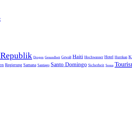
t
 Republik
Haiti
Hotel
K
Hochwasser
Gewalt
Drogen
Gesundheit
Hurrikan
Touri
Santo Domingo
en
Regierung
Samana
Sicherheit
Santiago
Sosua