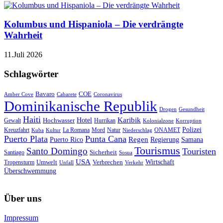
Kolumbus und Hispaniola – Die verdrängte
Wahrheit
11.Juli 2026
Schlagwörter
Bavaro
COE
Amber Cove
Cabarete
Coronavirus
Dominikanische Republik
Drogen
Gesundheit
Haiti
Hotel
Karibik
Hochwasser
Gewalt
Hurrikan
Kolonialzone
Korruption
Polizei
Natur
ONAMET
Kreuzfahrt
Kuba
Kultur
La Romana
Mord
Niederschlag
Puerto Plata
Punta Cana
Regen
Puerto Rico
Regierung
Samana
Tourismus
Santo Domingo
Touristen
Sicherheit
Santiago
Sosua
USA
Umwelt
Wirtschaft
Tropensturm
Verbrechen
Unfall
Verkehr
Überschwemmung
Über uns
Impressum