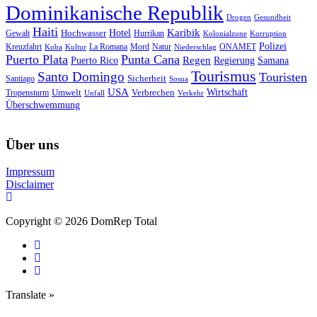
Dominikanische Republik
Drogen
Gesundheit
Haiti
Hotel
Karibik
Hochwasser
Gewalt
Hurrikan
Kolonialzone
Korruption
Polizei
Natur
ONAMET
Kreuzfahrt
Kuba
Kultur
La Romana
Mord
Niederschlag
Puerto Plata
Punta Cana
Regen
Puerto Rico
Regierung
Samana
Tourismus
Santo Domingo
Touristen
Sicherheit
Santiago
Sosua
USA
Umwelt
Wirtschaft
Tropensturm
Verbrechen
Unfall
Verkehr
Überschwemmung
Über uns
Impressum
Disclaimer
Copyright © 2026 DomRep Total
Translate »