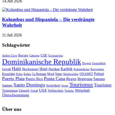
14.Juli 2026
Kolumbus und Hispaniola – Die verdrängte
Wahrheit
11.Juli 2026
Schlagwörter
Bavaro
COE
Amber Cove
Cabarete
Coronavirus
Dominikanische Republik
Drogen
Gesundheit
Haiti
Hotel
Karibik
Hochwasser
Gewalt
Hurrikan
Kolonialzone
Korruption
Polizei
Natur
ONAMET
Kreuzfahrt
Kuba
Kultur
La Romana
Mord
Niederschlag
Puerto Plata
Punta Cana
Regen
Puerto Rico
Regierung
Samana
Tourismus
Santo Domingo
Touristen
Sicherheit
Santiago
Sosua
USA
Umwelt
Wirtschaft
Tropensturm
Verbrechen
Unfall
Verkehr
Überschwemmung
Über uns