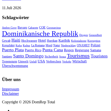
11.Juli 2026
Schlagwörter
Bavaro
COE
Amber Cove
Cabarete
Coronavirus
Dominikanische Republik
Drogen
Gesundheit
Haiti
Hotel
Karibik
Hochwasser
Gewalt
Hurrikan
Kolonialzone
Korruption
Polizei
Natur
ONAMET
Kreuzfahrt
Kuba
Kultur
La Romana
Mord
Niederschlag
Puerto Plata
Punta Cana
Regen
Puerto Rico
Regierung
Samana
Tourismus
Santo Domingo
Touristen
Sicherheit
Santiago
Sosua
USA
Umwelt
Wirtschaft
Tropensturm
Verbrechen
Unfall
Verkehr
Überschwemmung
Über uns
Impressum
Disclaimer
Copyright © 2026 DomRep Total