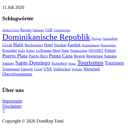
11.Juli 2026
Schlagwörter
Bavaro
COE
Amber Cove
Cabarete
Coronavirus
Dominikanische Republik
Drogen
Gesundheit
Haiti
Hotel
Karibik
Hochwasser
Gewalt
Hurrikan
Kolonialzone
Korruption
Polizei
Natur
ONAMET
Kreuzfahrt
Kuba
Kultur
La Romana
Mord
Niederschlag
Puerto Plata
Punta Cana
Regen
Puerto Rico
Regierung
Samana
Tourismus
Santo Domingo
Touristen
Sicherheit
Santiago
Sosua
USA
Umwelt
Wirtschaft
Tropensturm
Verbrechen
Unfall
Verkehr
Überschwemmung
Über uns
Impressum
Disclaimer
Copyright © 2026 DomRep Total