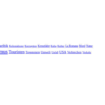
aribik
Natur
Kreuzfahrt
Kuba
Kultur
La Romana
Mord
Kolonialzone
Korruption
smus
Touristen
USA
Umwelt
Tropensturm
Verbrechen
Unfall
Verkehr