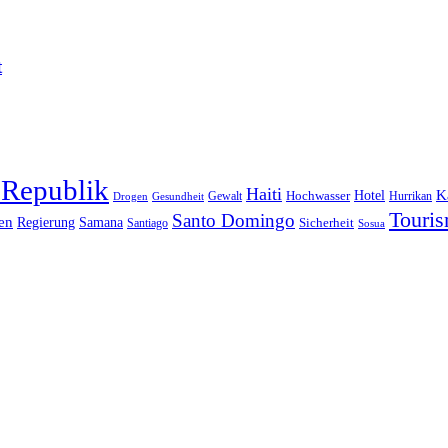
t
 Republik
Haiti
Hotel
K
Hochwasser
Gewalt
Drogen
Gesundheit
Hurrikan
Touri
Santo Domingo
en
Regierung
Samana
Sicherheit
Santiago
Sosua