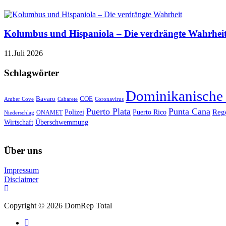
Kolumbus und Hispaniola – Die verdrängte Wahrhei
11.Juli 2026
Schlagwörter
Dominikanische
Bavaro
COE
Amber Cove
Cabarete
Coronavirus
Puerto Plata
Punta Cana
Reg
Polizei
Puerto Rico
ONAMET
Niederschlag
Wirtschaft
Überschwemmung
Über uns
Impressum
Disclaimer
Copyright © 2026 DomRep Total