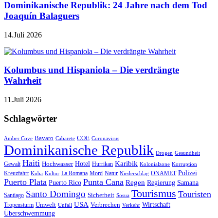
Dominikanische Republik: 24 Jahre nach dem Tod
Joaquín Balaguers
14.Juli 2026
Kolumbus und Hispaniola – Die verdrängte
Wahrheit
11.Juli 2026
Schlagwörter
Bavaro
COE
Amber Cove
Cabarete
Coronavirus
Dominikanische Republik
Drogen
Gesundheit
Haiti
Hotel
Karibik
Hochwasser
Gewalt
Hurrikan
Kolonialzone
Korruption
Polizei
Natur
ONAMET
Kreuzfahrt
Kuba
Kultur
La Romana
Mord
Niederschlag
Puerto Plata
Punta Cana
Regen
Puerto Rico
Regierung
Samana
Tourismus
Santo Domingo
Touristen
Sicherheit
Santiago
Sosua
USA
Umwelt
Wirtschaft
Tropensturm
Verbrechen
Unfall
Verkehr
Überschwemmung