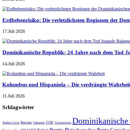
Erdbebenrisiko: Die verletzlichsten Regionen der Do
17.Juli 2026
Dominikanische Republik: 24 Jahre nach dem Tod J
14.Juli 2026
Kolumbus und Hispaniola – Die verdrängte Wahrhei
11.Juli 2026
Schlagwörter
Dominikanische
Bavaro
COE
Amber Cove
Cabarete
Coronavirus
Puerto Plata
Punta Cana
Reg
Polizei