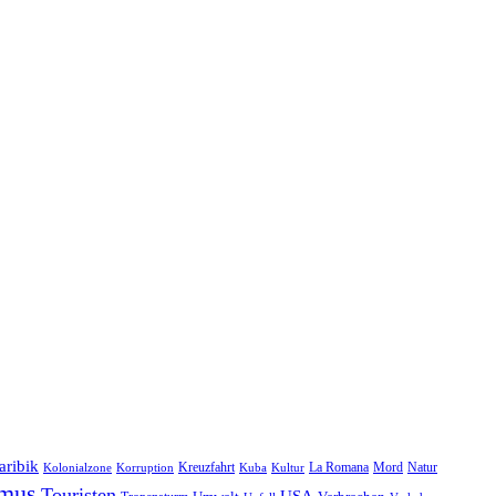
aribik
Natur
Kreuzfahrt
Kuba
Kultur
La Romana
Mord
Kolonialzone
Korruption
smus
Touristen
USA