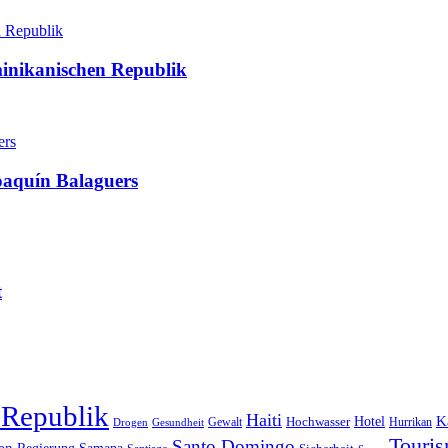
minikanischen Republik
oaquín Balaguers
t
 Republik
Haiti
Hotel
K
Hochwasser
Gewalt
Drogen
Gesundheit
Hurrikan
Touri
Santo Domingo
en