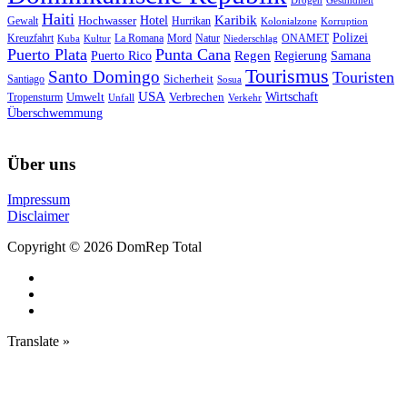
Drogen
Gesundheit
Haiti
Hotel
Karibik
Hochwasser
Gewalt
Hurrikan
Kolonialzone
Korruption
Polizei
Natur
ONAMET
Kreuzfahrt
Kuba
Kultur
La Romana
Mord
Niederschlag
Puerto Plata
Punta Cana
Regen
Puerto Rico
Regierung
Samana
Tourismus
Santo Domingo
Touristen
Sicherheit
Santiago
Sosua
USA
Umwelt
Wirtschaft
Tropensturm
Verbrechen
Unfall
Verkehr
Überschwemmung
Über uns
Impressum
Disclaimer
Copyright © 2026 DomRep Total
Translate »