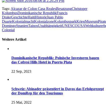
Tags:
Alcazar de Colon Casa Reales
Besatzung
Christoper
Kolumbus
Dominikanische Republik
Francis
Drake
Geschichte
Haiti
Historie
Juan Pablo
Duarte
Kolonialmacht
Kolonialzone
Kolumbuspark
Krieg
Museum
Pirat
Domingo
Spanien
Tainos
Unabhängigkeit
UNESCO
USA
Weltkulturerb
Colonial
Weitere Artikel
Dominikanische Republik: Polnische Investoren bauen
das Cofresi Hills Hotel in Puerto Plata
22 Sep, 2023
Schweiz: Abinader präsentiert in Davos das Erfolgsrezept
der DomRep für den Tourismus
25 Mai, 2022