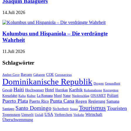
Joaquín Balaguers
14.Juli 2026
Kolumbus und Hispaniola – Die verdrängte
Wahrheit
11.Juli 2026
Schlagwörter
Bavaro
COE
Amber Cove
Cabarete
Coronavirus
Dominikanische Republik
Drogen
Gesundheit
Haiti
Hotel
Karibik
Hochwasser
Gewalt
Hurrikan
Kolonialzone
Korruption
Polizei
Natur
ONAMET
Kreuzfahrt
Kuba
Kultur
La Romana
Mord
Niederschlag
Puerto Plata
Punta Cana
Regen
Puerto Rico
Regierung
Samana
Tourismus
Santo Domingo
Touristen
Sicherheit
Santiago
Sosua
USA
Umwelt
Wirtschaft
Tropensturm
Verbrechen
Unfall
Verkehr
Überschwemmung