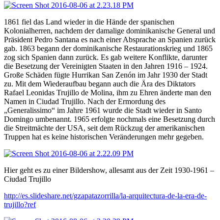
1861 fiel das Land wieder in die Hände der spanischen
Kolonialherren, nachdem der damalige dominikanische General und
Präsident Pedro Santana es nach einer Absprache an Spanien zurück
gab. 1863 begann der dominikanische Restaurationskrieg und 1865
zog sich Spanien dann zurück. Es gab weitere Konflikte, darunter
die Besetzung der Vereinigten Staaten in den Jahren 1916 – 1924.
Große Schäden fügte Hurrikan San Zenón im Jahr 1930 der Stadt
zu. Mit dem Wiederaufbau begann auch die Ära des Diktators
Rafael Leonidas Trujillo de Molina, ihm zu Ehren änderte man den
Namen in Ciudad Trujillo. Nach der Ermordung des
„Generalissimo“ im Jahre 1961 wurde die Stadt wieder in Santo
Domingo umbenannt. 1965 erfolgte nochmals eine Besetzung durch
die Streitmächte der USA, seit dem Rückzug der amerikanischen
Truppen hat es keine historischen Veränderungen mehr gegeben.
Hier geht es zu einer Bildershow, allesamt aus der Zeit 1930-1961 –
Ciudad Trujillo
http://es.slideshare.net/gzapatazorrilla/la-arquitectura-de-la-era-de-
trujillo?ref