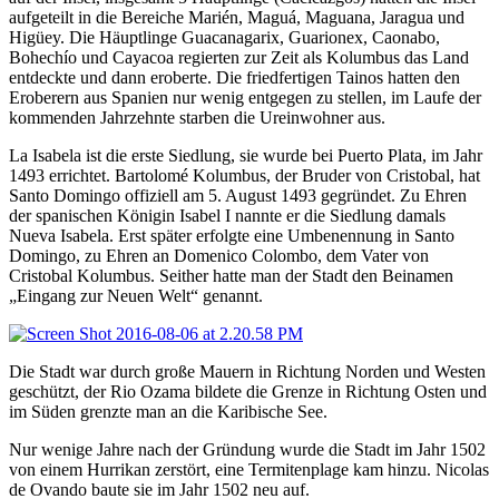
aufgeteilt in die Bereiche Marién, Maguá, Maguana, Jaragua und
Higüey. Die Häuptlinge Guacanagarix, Guarionex, Caonabo,
Bohechío und Cayacoa regierten zur Zeit als Kolumbus das Land
entdeckte und dann eroberte. Die friedfertigen Tainos hatten den
Eroberern aus Spanien nur wenig entgegen zu stellen, im Laufe der
kommenden Jahrzehnte starben die Ureinwohner aus.
La Isabela ist die erste Siedlung, sie wurde bei Puerto Plata, im Jahr
1493 errichtet. Bartolomé Kolumbus, der Bruder von Cristobal, hat
Santo Domingo offiziell am 5. August 1493 gegründet. Zu Ehren
der spanischen Königin Isabel I nannte er die Siedlung damals
Nueva Isabela. Erst später erfolgte eine Umbenennung in Santo
Domingo, zu Ehren an Domenico Colombo, dem Vater von
Cristobal Kolumbus. Seither hatte man der Stadt den Beinamen
„Eingang zur Neuen Welt“ genannt.
Die Stadt war durch große Mauern in Richtung Norden und Westen
geschützt, der Rio Ozama bildete die Grenze in Richtung Osten und
im Süden grenzte man an die Karibische See.
Nur wenige Jahre nach der Gründung wurde die Stadt im Jahr 1502
von einem Hurrikan zerstört, eine Termitenplage kam hinzu. Nicolas
de Ovando baute sie im Jahr 1502 neu auf.