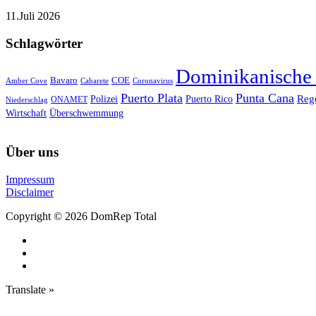
11.Juli 2026
Schlagwörter
Dominikanische
Bavaro
COE
Amber Cove
Cabarete
Coronavirus
Puerto Plata
Punta Cana
Reg
Polizei
Puerto Rico
ONAMET
Niederschlag
Wirtschaft
Überschwemmung
Über uns
Impressum
Disclaimer
Copyright © 2026 DomRep Total
Translate »