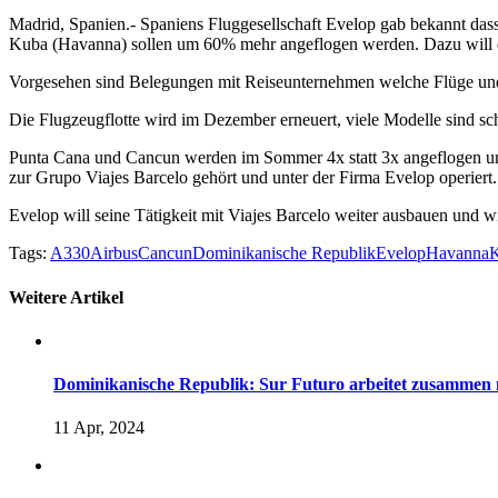
Madrid, Spanien.- Spaniens Fluggesellschaft Evelop gab bekannt das
Kuba (Havanna) sollen um 60% mehr angeflogen werden. Dazu will d
Vorgesehen sind Belegungen mit Reiseunternehmen welche Flüge und
Die Flugzeugflotte wird im Dezember erneuert, viele Modelle sind sc
Punta Cana und Cancun werden im Sommer 4x statt 3x angeflogen un
zur Grupo Viajes Barcelo gehört und unter der Firma Evelop operiert
Evelop will seine Tätigkeit mit Viajes Barcelo weiter ausbauen und 
Tags:
A330
Airbus
Cancun
Dominikanische Republik
Evelop
Havanna
Weitere Artikel
Dominikanische Republik: Sur Futuro arbeitet zusammen 
11 Apr, 2024