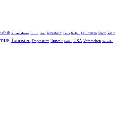
aribik
Natur
Kreuzfahrt
Kuba
Kultur
La Romana
Mord
Kolonialzone
Korruption
smus
Touristen
USA
Umwelt
Tropensturm
Verbrechen
Unfall
Verkehr