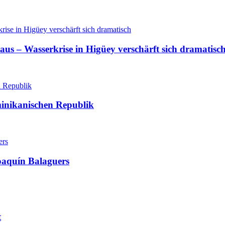
aus – Wasserkrise in Higüey verschärft sich dramatisc
minikanischen Republik
oaquín Balaguers
t