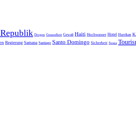
 Republik
Haiti
Hotel
K
Hochwasser
Gewalt
Drogen
Gesundheit
Hurrikan
Touri
Santo Domingo
en
Regierung
Samana
Sicherheit
Santiago
Sosua