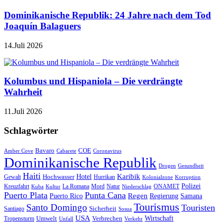
Dominikanische Republik: 24 Jahre nach dem Tod
Joaquín Balaguers
14.Juli 2026
Kolumbus und Hispaniola – Die verdrängte
Wahrheit
11.Juli 2026
Schlagwörter
Bavaro
COE
Amber Cove
Cabarete
Coronavirus
Dominikanische Republik
Drogen
Gesundheit
Haiti
Hotel
Karibik
Hochwasser
Gewalt
Hurrikan
Kolonialzone
Korruption
Polizei
Natur
ONAMET
Kreuzfahrt
Kuba
Kultur
La Romana
Mord
Niederschlag
Puerto Plata
Punta Cana
Regen
Puerto Rico
Regierung
Samana
Tourismus
Santo Domingo
Touristen
Sicherheit
Santiago
Sosua
USA
Umwelt
Wirtschaft
Tropensturm
Verbrechen
Unfall
Verkehr