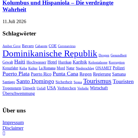
Kolumbus und Hispaniola – Die verdrängte
Wahrheit
11.Juli 2026
Schlagwörter
Bavaro
COE
Amber Cove
Cabarete
Coronavirus
Dominikanische Republik
Drogen
Gesundheit
Haiti
Hotel
Karibik
Hochwasser
Gewalt
Hurrikan
Kolonialzone
Korruption
Polizei
Natur
ONAMET
Kreuzfahrt
Kuba
Kultur
La Romana
Mord
Niederschlag
Puerto Plata
Punta Cana
Regen
Puerto Rico
Regierung
Samana
Tourismus
Santo Domingo
Touristen
Sicherheit
Santiago
Sosua
USA
Umwelt
Wirtschaft
Tropensturm
Verbrechen
Unfall
Verkehr
Überschwemmung
Über uns
Impressum
Disclaimer