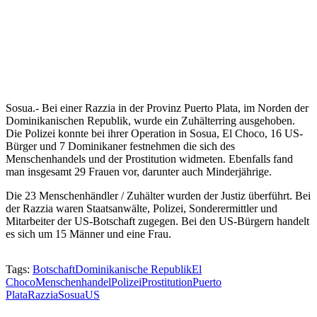
Sosua.- Bei einer Razzia in der Provinz Puerto Plata, im Norden der
Dominikanischen Republik, wurde ein Zuhälterring ausgehoben.
Die Polizei konnte bei ihrer Operation in Sosua, El Choco, 16 US-
Bürger und 7 Dominikaner festnehmen die sich des
Menschenhandels und der Prostitution widmeten. Ebenfalls fand
man insgesamt 29 Frauen vor, darunter auch Minderjährige.
Die 23 Menschenhändler / Zuhälter wurden der Justiz überführt. Bei
der Razzia waren Staatsanwälte, Polizei, Sonderermittler und
Mitarbeiter der US-Botschaft zugegen. Bei den US-Bürgern handelt
es sich um 15 Männer und eine Frau.
Tags:
Botschaft
Dominikanische Republik
El
Choco
Menschenhandel
Polizei
Prostitution
Puerto
Plata
Razzia
Sosua
US