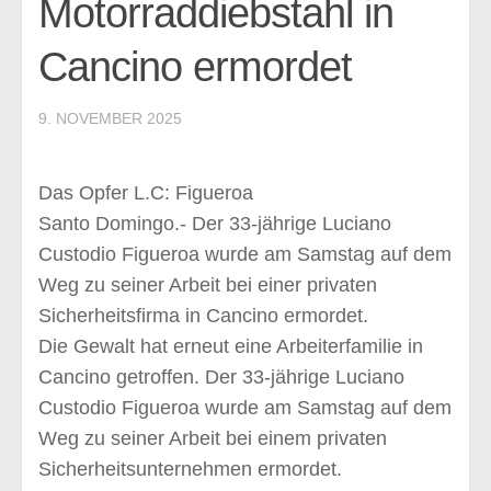
Motorraddiebstahl in
Informationen
Hispaniola
Cancino ermordet
Allgemeine Informationen
Die Geschichte bis 1844
9. NOVEMBER 2025
Dominikanische Republik
Provinzen
Das Opfer L.C: Figueroa
Santo Domingo.- Der 33-jährige Luciano
Die Tierwelt
Custodio Figueroa wurde am Samstag auf dem
Veranstaltungen
Weg zu seiner Arbeit bei einer privaten
Empfehlungen
Sicherheitsfirma in Cancino ermordet.
Ausflüge
Die Gewalt hat erneut eine Arbeiterfamilie in
Hotels & Resorts
Cancino getroffen. Der 33-jährige Luciano
Custodio Figueroa wurde am Samstag auf dem
Restaurants
Weg zu seiner Arbeit bei einem privaten
Besondere Empfehlungen
Sicherheitsunternehmen ermordet.