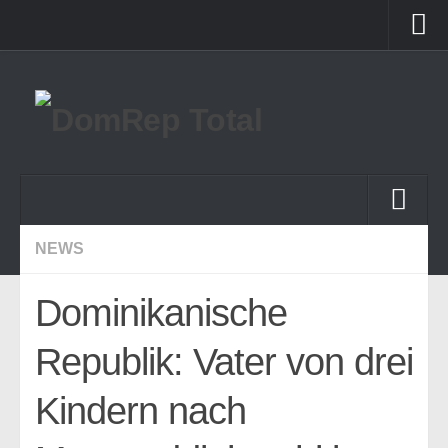
Startseite
Forum
Startseite
NEWS
Themen
Dominikanische
News
Republik: Vater von drei
Land & Leute
Reportagen
Kindern nach
lokale Rezepte