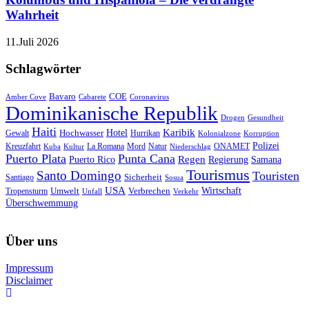
Wahrheit
11.Juli 2026
Schlagwörter
Bavaro
COE
Amber Cove
Cabarete
Coronavirus
Dominikanische Republik
Drogen
Gesundheit
Haiti
Hotel
Karibik
Hochwasser
Gewalt
Hurrikan
Kolonialzone
Korruption
Polizei
Natur
ONAMET
Kreuzfahrt
Kuba
Kultur
La Romana
Mord
Niederschlag
Puerto Plata
Punta Cana
Regen
Puerto Rico
Regierung
Samana
Tourismus
Santo Domingo
Touristen
Sicherheit
Santiago
Sosua
USA
Umwelt
Wirtschaft
Tropensturm
Verbrechen
Unfall
Verkehr
Überschwemmung
Über uns
Impressum
Disclaimer